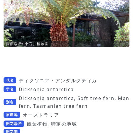
撮影場所: 小石川植物園
ディクソニア・アンタルクティカ
花名
Dicksonia antarctica
学名
Dicksonia antarctica, Soft tree fern, Man
別名
fern, Tasmanian tree fern
オーストラリア
原産地
観葉植物, 特定の地域
開花場所
開花期