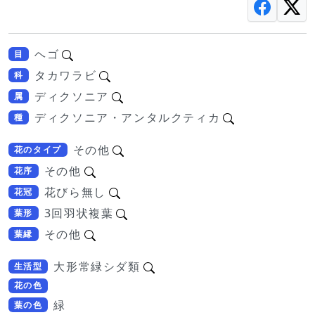
ヘゴ
目
タカワラビ
科
ディクソニア
属
ディクソニア・アンタルクティカ
種
その他
花のタイプ
その他
花序
花びら無し
花冠
3回羽状複葉
葉形
その他
葉縁
大形常緑シダ類
生活型
花の色
緑
葉の色