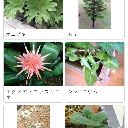
オニブキ
モミ
エクメア・ファスキア
シンゴニウム
タ