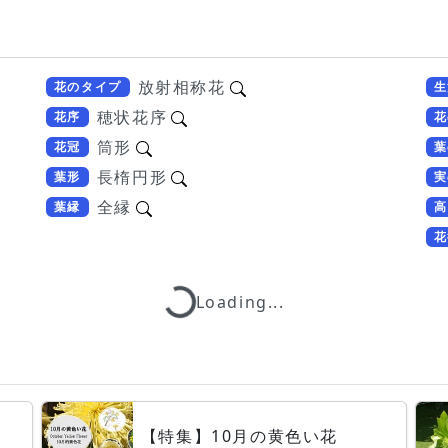
放射相称花
花のタイプ
生
穂状花序
花序
花
筒形
花冠
葉
長楕円形
葉形
実
全縁
葉縁
高
花
Loading...
Loading...
【特集】10月の黄色い花