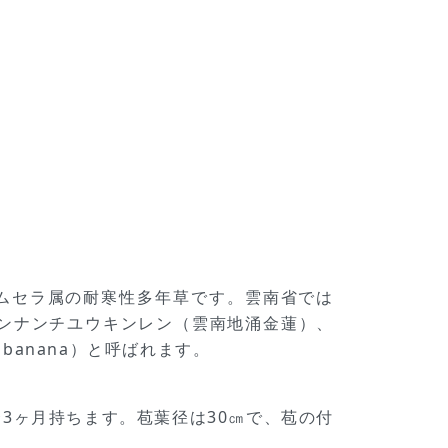
ョウ科ムセラ属の耐寒性多年草です。雲南省では
ウンナンチユウキンレン（雲南地涌金蓮）、
w banana）と呼ばれます。
3ヶ月持ちます。苞葉径は30㎝で、苞の付