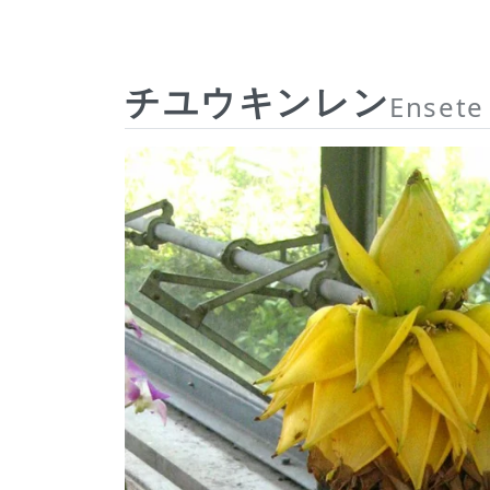
チユウキンレン
Ensete