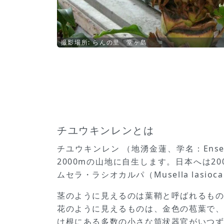
撮影場所: らんの里 堂ヶ島
チユウキンレンとは
チユウキンレン （地湧金蓮、学名：Ense
2000mの山地に自生します。日本へは
ムセラ・ラシオカルパ（Musella lasio
茎のように見えるのは葉鞘と呼ばれるも
花のように見えるものは、金色の苞葉で
け根にある多数の小さな筒状器官がいつ