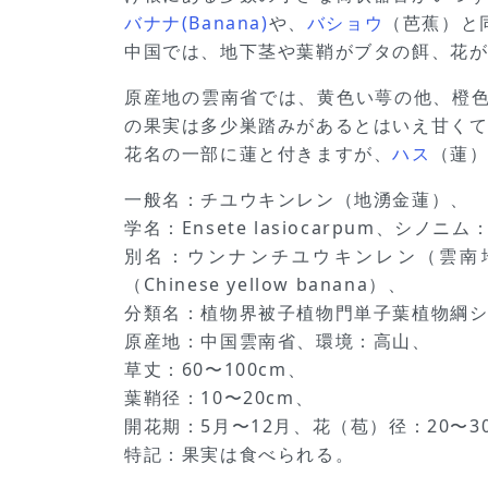
バナナ(Banana)
や、
バショウ
（芭蕉）と
中国では、地下茎や葉鞘がブタの餌、花
原産地の雲南省では、黄色い萼の他、橙
の果実は多少巣踏みがあるとはいえ甘く
花名の一部に蓮と付きますが、
ハス
（蓮
一般名：チユウキンレン（地湧金蓮）、
学名：Ensete lasiocarpum、シノニム
別名：ウンナンチユウキンレン（雲南地涌金
（Chinese yellow banana）、
分類名：植物界被子植物門単子葉植物綱
原産地：中国雲南省、環境：高山、
草丈：60〜100cm、
葉鞘径：10〜20cm、
開花期：5月〜12月、花（苞）径：20〜
特記：果実は食べられる。