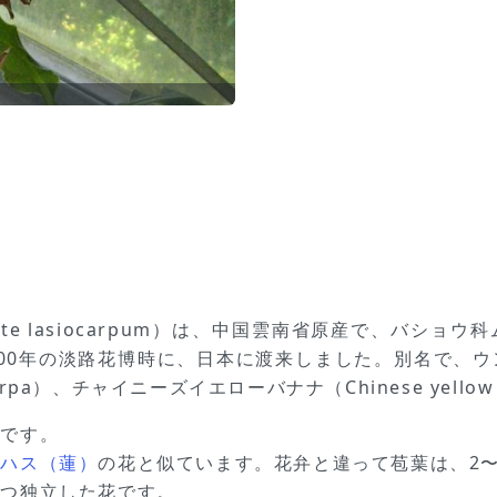
te lasiocarpum）は、中国雲南省原産で、バシ
2000年の淡路花博時に、日本に渡来しました。別名で、
carpa）、チャイニーズイエローバナナ（Chinese yello
のです。
、
ハス（蓮）
の花と似ています。花弁と違って苞葉は、2〜
ずつ独立した花です。