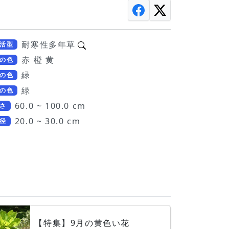
耐寒性多年草
活型
赤 橙 黄
の色
緑
の色
緑
の色
60.0 ~ 100.0 cm
さ
20.0 ~ 30.0 cm
径
【特集】9月の黄色い花