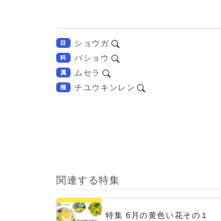
ショウガ
目
バショウ
科
ムセラ
属
チユウキンレン
種
関連する特集
特集 6月の黄色い花その１