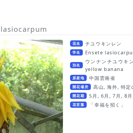
 lasiocarpum
チユウキンレン
花名
Ensete lasiocarp
学名
ウンナンチユウキンレン
別名
yellow banana
中国雲南省
原産地
高山, 海外, 特
開花場所
5月, 6月, 7月, 8月
開花期
「幸福を招く」
花言葉