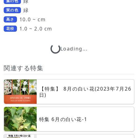
緑
葉の色
緑
実の色
10.0 ~ cm
高さ
1.0 ~ 2.0 cm
花径
Loading...
Loading...
関連する特集
【特集】 8月の白い花(2023年7月26
日)
特集 6月の白い花-1