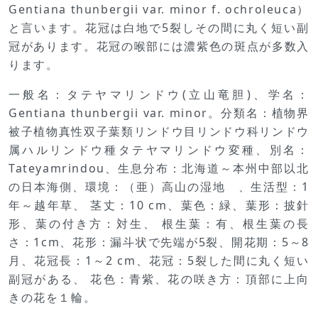
Gentiana thunbergii var. minor f. ochroleuca）
と言います。花冠は白地で5裂しその間に丸く短い副
冠があります。花冠の喉部には濃紫色の斑点が多数入
ります。
一般名：タテヤマリンドウ(立山竜胆)、学名：
Gentiana thunbergii var. minor。分類名：植物界
被子植物真性双子葉類リンドウ目リンドウ科リンドウ
属ハルリンドウ種タテヤマリンドウ変種、別名：
Tateyamrindou、生息分布：北海道～本州中部以北
の日本海側、環境：（亜）高山の湿地 、生活型：1
年～越年草、 茎丈：10 cm、葉色：緑、葉形：披針
形、葉の付き方：対生、 根生葉：有、根生葉の長
さ：1cm、花形：漏斗状で先端が5裂、開花期：5～8
月、花冠長：1～2 cm、花冠：5裂した間に丸く短い
副冠がある、 花色：青紫、花の咲き方：頂部に上向
きの花を１輪。