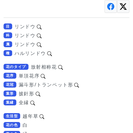
リンドウ
目
リンドウ
科
リンドウ
属
ハルリンドウ
種
放射相称花
花のタイプ
単頂花序
花序
漏斗形/トランペット形
花冠
披針形
葉形
全縁
葉縁
越年草
生活型
白
花の色