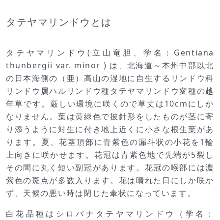
タテヤマリンドウとは
タテヤマリンドウ(立山竜胆、学名：Gentiana
thunbergii var. minor ) は、北海道～本州中部以北
の日本海側の（亜）高山の湿地に自生するリンドウ科
リンドウ属ハルリンドウ種タテヤマリンドウ変種の越
年草です。厳しい環境に咲くので草丈は10cmにしか
なりません。葉は黄緑色で披針形をしたものが茎に寄
り添うように対生に付き地上近くに小さな根生葉があ
ります。夏、花茎頂部に青紫色の漏斗状の小花を1輪
上向きに咲かせます。花冠は青紫色地で先端が5裂し
その間に丸く短い副冠があります。花冠の喉部には濃
紫色の斑点が多数入ります。花は晴れた日にしか咲か
ず、天候の悪い時は閉じた傘状になっています。
白花品種はシロバナタテヤマリンドウ（学名：