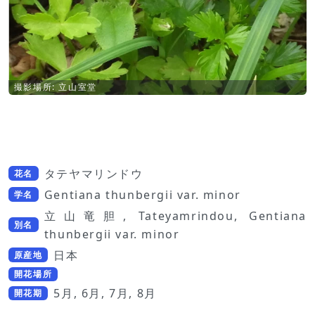
撮影場所: 立山室堂
タテヤマリンドウ
花名
Gentiana thunbergii var. minor
学名
立山竜胆, Tateyamrindou, Gentiana
別名
thunbergii var. minor
日本
原産地
開花場所
5月, 6月, 7月, 8月
開花期