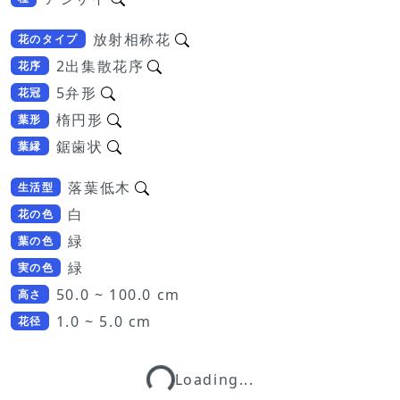
放射相称花
花のタイプ
2出集散花序
花序
5弁形
花冠
楕円形
葉形
鋸歯状
葉縁
落葉低木
生活型
白
花の色
緑
葉の色
緑
実の色
50.0 ~ 100.0 cm
高さ
1.0 ~ 5.0 cm
花径
Loading...
Loading...