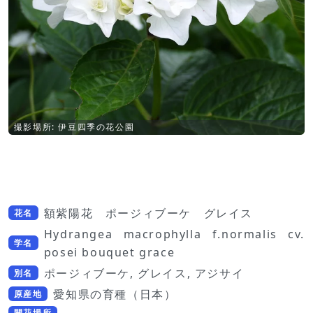
撮影場所: 伊豆四季の花公園
額紫陽花 ポージィブーケ グレイス
花名
Hydrangea macrophylla f.normalis cv.
学名
posei bouquet grace
ポージィブーケ, グレイス, アジサイ
別名
愛知県の育種（日本）
原産地
開花場所