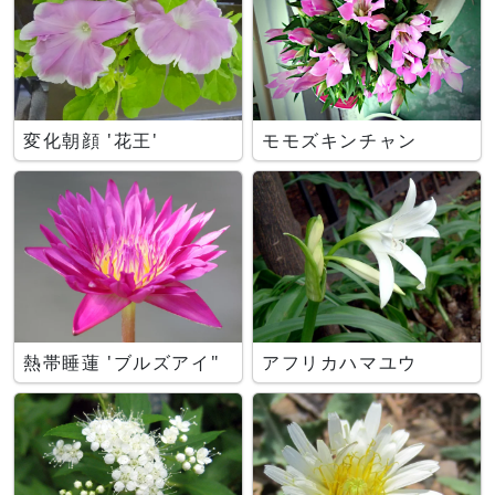
変化朝顔 '花王'
モモズキンチャン
熱帯睡蓮 'ブルズアイ"
アフリカハマユウ