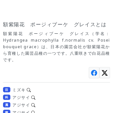
額紫陽花 ポージィブーケ グレイスとは
額紫陽花 ポージィブーケ グレイス（学名：
Hydrangea macrophylla f.normalis cv. Posei
bouquet grace）は、日本の園芸会社が額紫陽花か
ら育種した園芸品種の一つです。八重咲きで白花品種
です。
ミズキ
目
アジサイ
科
アジサイ
属
アジサイ
種