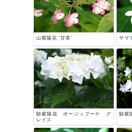
山紫陽花 '甘茶'
ヤマ
額紫陽花 ポージィブーケ グ
額紫陽
レイス