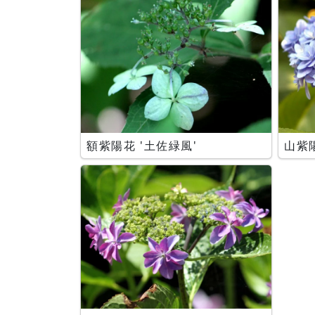
額紫陽花 '土佐緑風'
山紫