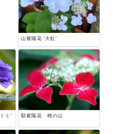
山紫陽花 ’大虹’
ミミ'
額紫陽花 桃の山