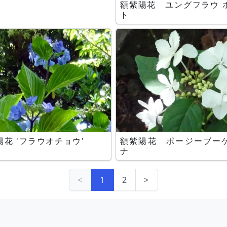
額紫陽花 ユングフラウ 
ト
陽花 'フラウオチョウ'
額紫陽花 ポージーブー
ナ
<
1
2
>