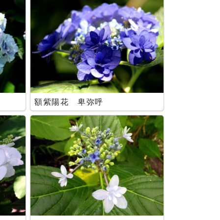
額紫陽花 卑弥呼