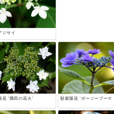
アジサイ
花 '隅田の花火'
額紫陽花 'ポージーブーケ 