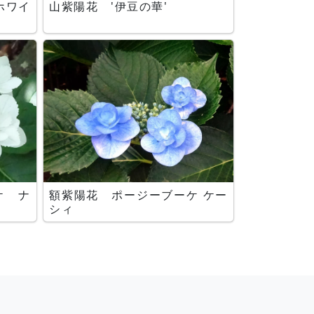
ホワイ
山紫陽花 '伊豆の華'
ケ ナ
額紫陽花 ポージーブーケ ケー
シィ