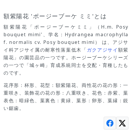
額紫陽花 'ポージーブーケ ミミ'とは
額紫陽花「ポージーブーケミミ」（H.m. Posy
bouquet mimi'、学名：Hydrangea macrophylla
f. normalis cv. Posy bouquet mimi） は、アジサ
イ科アジサイ属の耐寒性落葉低木「
ガクアジサイ
額紫
陽花」の園芸品の一つです。ホージーブーケシリーズ
の一つで「城ヶ崎」育成系統同士を交配・育種したも
のです。
花序形：杯形、花型：額紫陽花、両性花の花の形：一
重咲き、装飾花の花の形：八重咲き、花色：赤紫、葉
表色：暗緑色、葉裏色：黄緑、葉形：卵形、葉縁：鋭
い鋸歯。