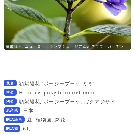
撮影場所: ニューヨークランプミュージアム& フラワーガーデン
額紫陽花 'ポージーブーケ ミミ'
花名
H. m. cv. posy bouquet mimi
学名
額紫陽花, ポージーブーケ, ガクアジサイ
別名
日本
原産地
庭, 植物園, 鉢花
開花場所
6月
開花期