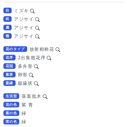
ミズキ
目
アジサイ
科
アジサイ
属
アジサイ
種
放射相称花
花のタイプ
2出集散花序
花序
多弁形
花冠
卵形
葉形
鋸歯状
葉縁
落葉低木
生活型
紫 青
花の色
緑
葉の色
緑
実の色