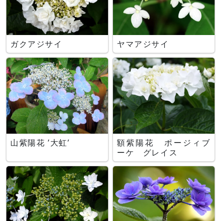
ガクアジサイ
ヤマアジサイ
山紫陽花 ’大虹’
額紫陽花 ポージィブ
ーケ グレイス