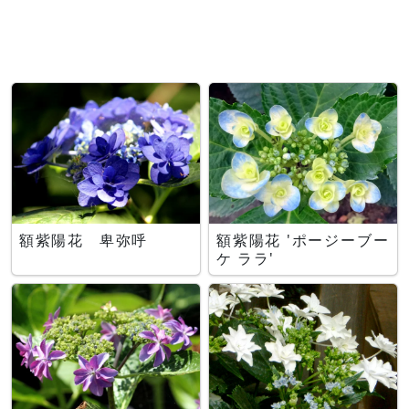
額紫陽花 卑弥呼
額紫陽花 'ポージーブー
ケ ララ'