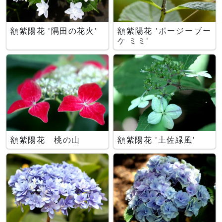
額紫陽花 '隅田の花火'
額紫陽花 'ポージーブー
ケ ミミ'
額紫陽花 桃の山
額紫陽花 '土佐緑風'