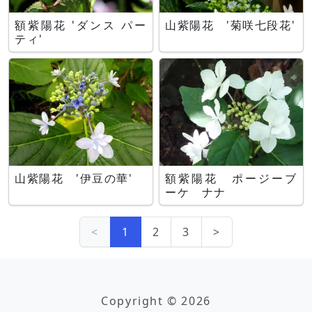
額紫陽花 'ダンス パー
山紫陽花 '菊咲七段花'
ティ'
山紫陽花 '伊豆の華'
額紫陽花 ポージーブ
ーケ ナナ
<
1
2
3
>
Copyright © 2026