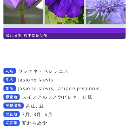
撮影場所: 柳下瑞穂制作
ヤシオネ・ペレンニス
花名
Jasione laevis
学名
Jasione laevis, Jasione perennis
別名
スイスアルプスやピレネー山脈
原産地
高山, 庭
開花場所
7月, 8月, 9月
開花期
変わらぬ愛
花言葉