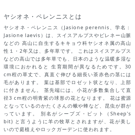
ヤシオネ・ペレンニスとは
ヤシオネ・ペレンニス（Jasione perennis、学名：
Jasione laevis）は、スイスアルプスやピレネー山脈
などの 高山に自生するキキョウ科ヤシオネ属の高山
性１・2年又は、多年草です。 これはスイスアルプス
などの高山では多年草でも、日本のような温暖多湿な
環境におかれると 生育期間が異なるためです。30
cm程の草丈で、真直ぐ伸びる細長い茶赤色の茎には
毛があります。 葉は基部でロゼット状となり、上部
に付きません。 茎先端には、小花が多数集合して直
径3 cm程の明青紫の球形の花となります。 花は蜜源
となっているのかたくさんの蛾や蜂など、昆虫が群が
っています。 別名がシープズ・ビット（Sheep's
bit) と言うように羊の牧草とされますが、花が美し
いので庭植えやロックガーデンに使われます。