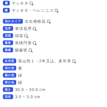
ヤシオネ
属
ヤシオネ・ペレンニス
種
左右相称花
花のタイプ
単頂花序
花序
頭花
花冠
長楕円形
葉形
鋸歯状
葉縁
高山性１・2年又は、多年草
生活型
紫
花の色
緑
葉の色
緑
実の色
30.0 ~ 30.0 cm
高さ
3.0 ~ 3.0 cm
花径
Loading...