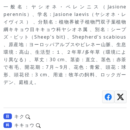
一般名：ヤシオネ・ペレンニス（Jasione
perennis）、学名：Jasione laevis（ヤシオネ・レ
イヴィス ） 、分類名：植物界被子植物門双子葉植物
綱キキョウ目キキョウ科ヤシオネ属 、別名：シープ
ズ・ビット（Sheep's bit) 、Shepherd's scabious
、原産地：ヨーロッパアルプスやピレネー山脈、生息
環境：高山、生活型：１、２年草/多年草（環境によ
り異なる）、草丈：30 cm、茎姿：直立、茎色：赤茶
で有毛、開花期：7月～9月、花色：青紫、頭花：球
形、頭花径：3 cm、用途：牧羊の飼料、ロックガー
デン、庭植え。
キク
目
キキョウ
科