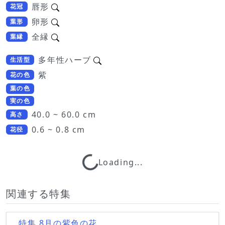
唇形
花冠
卵形
葉形
全縁
葉縁
多年性ハーブ
生活型
紫
花の色
葉の色
実の色
40.0 ~ 60.0 cm
高さ
0.6 ~ 0.8 cm
花径
Loading...
Loading...
関連する特集
特集 8月の紫色の花