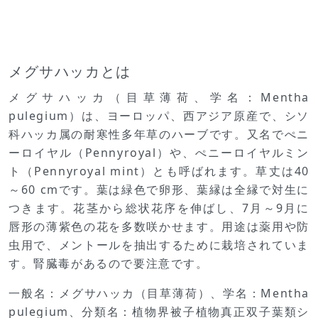
メグサハッカとは
メグサハッカ（目草薄荷、学名：Mentha
pulegium）は、ヨーロッパ、西アジア原産で、シソ
科ハッカ属の耐寒性多年草のハーブです。又名でぺニ
ーロイヤル（Pennyroyal）や、ぺニーロイヤルミン
ト（Pennyroyal mint）とも呼ばれます。草丈は40
～60 cmです。葉は緑色で卵形、葉縁は全縁で対生に
つきます。花茎から総状花序を伸ばし、7月～9月に
唇形の薄紫色の花を多数咲かせます。用途は薬用や防
虫用で、メントールを抽出するために栽培されていま
す。腎臓毒があるので要注意です。
一般名：メグサハッカ（目草薄荷）、学名：Mentha
pulegium、分類名：植物界被子植物真正双子葉類シ