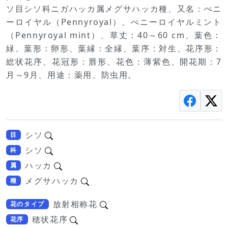
ソ目シソ科ニガハッカ属メグサハッカ種、又名：ぺニ
ーロイヤル（Pennyroyal）、ぺニーロイヤルミント
（Pennyroyal mint）、草丈：40～60 cm、葉色：
緑、葉形：卵形、葉縁：全縁、葉序：対生、花序形：
総状花序、花冠形：唇形、花色：薄紫色、開花期：7
月～9月、用途：薬用、防虫用。
シソ
目
シソ
科
ハッカ
属
メグサハッカ
種
放射相称花
花のタイプ
穂状花序
花序