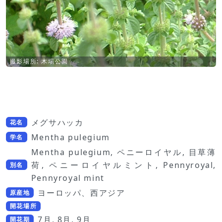
撮影場所: 木場公園
メグサハッカ
花名
Mentha pulegium
学名
Mentha pulegium, ペニーロイヤル, 目草薄
荷, ペニーロイヤルミント, Pennyroyal,
別名
Pennyroyal mint
ヨーロッパ、西アジア
原産地
開花場所
7月, 8月, 9月
開花期