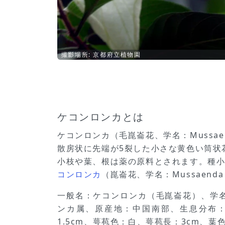
撮影場所: 京都府立植物園
ケコンロンカとは
ケコンロンカ（毛崑崙花、学名：Mussae
散房状に先端が5裂した小さな黄色い筒状
小枝や葉、根は薬の原料とされます。種小名
コンロンカ
（崑崙花、学名：Mussaend
一般名：ケコンロンカ（毛崑崙花）、学名：
ンカ属、原産地：中国南部、生息分布：
1.5cm、萼苞色：白、萼苞長：3cm、