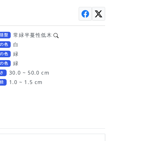
常緑半蔓性低木
活型
白
の色
緑
の色
緑
の色
30.0 ~ 50.0 cm
さ
1.0 ~ 1.5 cm
径