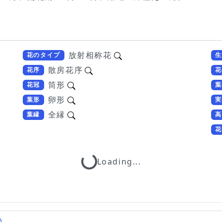
放射相称花
花のタイプ
生
散房花序
花序
花
筒形
花冠
葉
卵形
葉形
実
全縁
葉縁
高
花
Loading...
Loading...
)