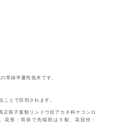
カ属の常緑半蔓性低木です。
があることで区別されます。
植物真正双子葉類リンドウ目アカネ科ケコンロ
色、花形：筒状で先端部は５裂、花冠径：