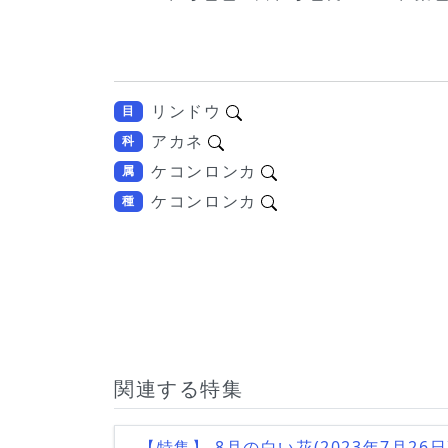
リンドウ
目
アカネ
科
ケコンロンカ
属
ケコンロンカ
種
関連する特集
【特集】 8月の白い花(2023年7月26日