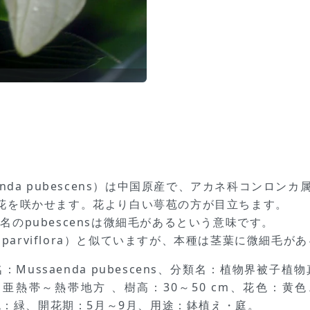
nda pubescens）は中国原産で、アカネ科コンロン
花を咲かせます。花より白い萼苞の方が目立ちます。
のpubescensは微細毛があるという意味です。
a parviflora）と似ていますが、本種は茎葉に微細毛
Mussaenda pubescens、分類名：植物界被子
亜熱帯～熱帯地方 、樹高：30～50 cm、花色：黄
葉色：緑、開花期：5月～9月、用途：鉢植え・庭。