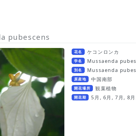
a pubescens
ケコンロンカ
花名
Mussaenda pube
学名
Mussaenda pube
別名
中国南部
原産地
観葉植物
開花場所
5月, 6月, 7月, 8月
開花期