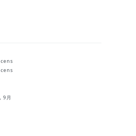
scens
scens
, 9月