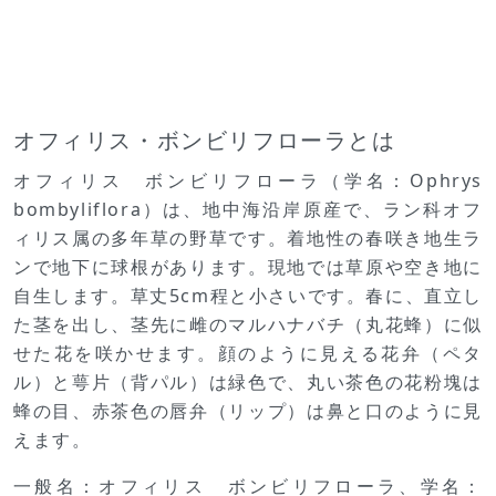
オフィリス・ボンビリフローラとは
オフィリス ボンビリフローラ（学名：Ophrys
bombyliflora）は、地中海沿岸原産で、ラン科オフ
ィリス属の多年草の野草です。着地性の春咲き地生ラ
ンで地下に球根があります。現地では草原や空き地に
自生します。草丈5cm程と小さいです。春に、直立し
た茎を出し、茎先に雌のマルハナバチ（丸花蜂）に似
せた花を咲かせます。顔のように見える花弁（ペタ
ル）と萼片（背パル）は緑色で、丸い茶色の花粉塊は
蜂の目、赤茶色の唇弁（リップ）は鼻と口のように見
えます。
一般名：オフィリス ボンビリフローラ、学名：