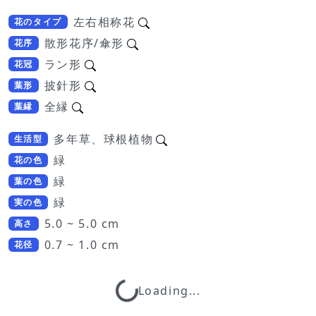
左右相称花
花のタイプ
散形花序/傘形
花序
ラン形
花冠
披針形
葉形
全縁
葉縁
多年草、球根植物
生活型
緑
花の色
緑
葉の色
緑
実の色
5.0 ~ 5.0 cm
高さ
0.7 ~ 1.0 cm
花径
Loading...
Loading...