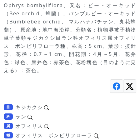
Ophrys bombyliflora、又名：ビー・オーキッド
（Bee orchid、蜂蘭）、バンブルビー・オーキッド
（Bumblebee orchid、 マルハナバチラン、丸花蜂
蘭）、原産地：地中海沿岸、分類名：植物界被子植物
単子葉類キジカクシ目ラン科オフィリス属オフィリ
ス ボンビリフローラ種、株高：5 cm、葉形：披針
形、花径：0.7～1 cm、開花期：4月～5月、花弁
色：緑色、唇弁色：赤茶色、花粉塊色（目のように見
える）：茶色。
キジカクシ
目
ラン
科
オフィリス
属
オフィリス ボンビリフローラ
種