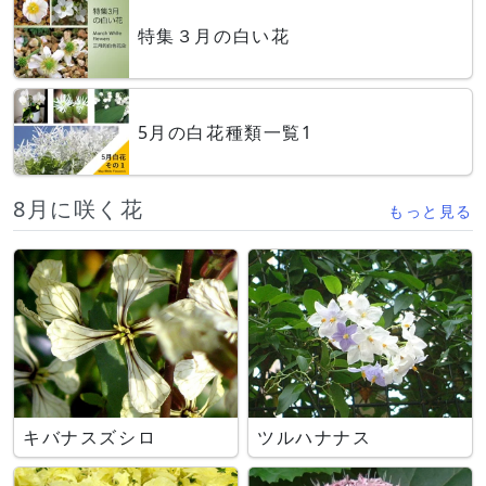
特集３月の白い花
5月の白花種類一覧1
8月に咲く花
もっと見る
キバナスズシロ
ツルハナナス