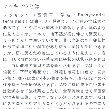
フッキソウとは
フッキソウ（富貴草、学名：Pachysandra
terminalis）は東アジア原産で、ツゲ科の常緑矮小
低木です。やや湿った樹林下に群落します。草のよう
に見えますが、木本で、地下茎が横に伸びて繁茂し、
真っ直ぐ立たず傾いています。葉は光沢のある卵状楕
円形で葉縁に粗い鋸歯があり益々。葉は互生につきま
すが、密に茂るため輪生しているように見えます。春
に、10 cm程の短い花茎先端に搭状の穂状花序を伸ば
し、白い雌雄の筒型の花を輪生させます。花は上部が
雄花で、下部が雌花です。雄花も雌花も白色で、花弁
が無く､雄花は太い4本の雄蕊を持ち、雌花は2本の花
柱を持った子房があります。花後に稀に成る白い果実
は乾燥させて強壮薬としたり、全草乾燥させて胃腸薬
や消炎解毒薬、リウマチなどの漢方とされます。成分
にステロイドやアルカロイドなどが含まれるので素人