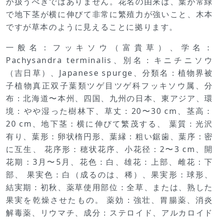
が扱うべきではありません。花名の由来は、葉が常緑
で地下茎が横に伸びて非常に繁殖力が強いこと、木本
ですが草本のように見えることに拠ります。
一般名：フッキソウ（富貴草）、学名：
Pachysandra terminalis、別名：キニチニソウ
（吉日草）、Japanese spurge、分類名：植物界被
子植物真正双子葉類ツゲ目ツゲ科フッキソウ属、分
布：北海道〜本州、四国、九州の日本、東アジア、環
境：やや湿った樹林下、草丈：20〜30 cm、茎高：
20 cm、地下茎：横に伸びて繁茂する、 葉質：光沢
有り、葉形：卵状楕円形、葉縁：粗い鋸歯、葉序：密
に互生、 花序形：穂状花序、小花径：2〜3 cm、開
花期：3月〜5月、花色：白、雄花：上部、雌花：下
部、 果実色：白（成るのは、稀）、果実形：球形、
結実期：初秋、薬草使用部位：全草、または、熟した
果実を乾燥させたもの。 薬効：強壮、胃腸薬、消炎
解毒薬、リウマチ、成分：ステロイド、アルカロイド