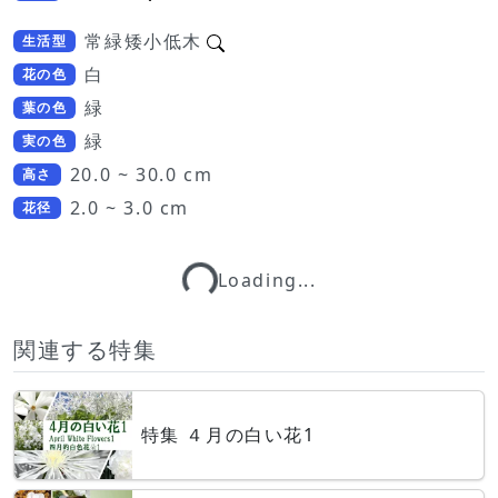
常緑矮小低木
生活型
白
花の色
緑
葉の色
緑
実の色
20.0 ~ 30.0 cm
高さ
2.0 ~ 3.0 cm
花径
Loading...
Loading...
関連する特集
特集 ４月の白い花1