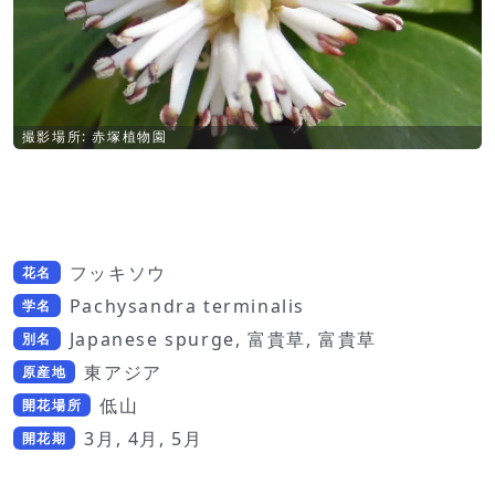
撮影場所: 赤塚植物園
フッキソウ
花名
Pachysandra terminalis
学名
Japanese spurge, 富貴草, 富貴草
別名
東アジア
原産地
低山
開花場所
3月, 4月, 5月
開花期