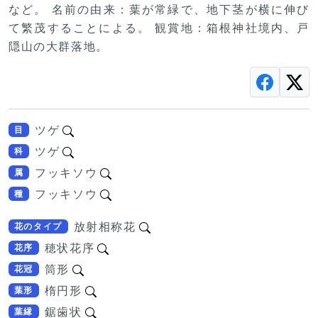
など。 名前の由来：葉が常緑で、地下茎が横に伸び
て繁茂することによる。 観賞地：箱根神社境内、戸
隠山の大群落地。
ツゲ
目
ツゲ
科
フッキソウ
属
フッキソウ
種
放射相称花
花のタイプ
穂状花序
花序
筒形
花冠
楕円形
葉形
鋸歯状
葉縁