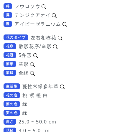
フウロソウ
科
テンジクアオイ
属
アイビーゼラニウム
種
左右相称花
花のタイプ
散形花序/傘形
花序
5弁形
花冠
掌形
葉形
全縁
葉縁
蔓性常緑多年草
生活型
桃 紫 橙 白
花の色
緑
葉の色
緑
実の色
25.0 ~ 50.0 cm
高さ
3.0 ~ 5.0 cm
花径