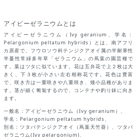
アイビーゼラニウムとは
アイビーゼラニウム（Ivy geranium、学名：
Pelargonium peltatum hybrids）とは、南アフリ
カ原産で、フウロソウ科テンジクアオイ属の半耐寒性
半蔓性常緑多年草「ゼラニウム」の蔦葉の園芸種で
す。葉はツタに似ています。花は五弁花で上２枚は大
きく、下３枚が小さい左右相称花です。花色は豊富
で、咲き方は一重咲きや八重咲き、矮小品種がありま
す。茎が細く匍匐するので、コンテナや釣り鉢に向き
ます。
一般名：アイビーゼラニウム（Ivy geranium）、
学名：Pelargonium peltatum hybrids、
別名：ツタバテンジクアオイ（蔦葉天竺葵）、ツタバ
ゼラニウム(Ivy pelargonium)、