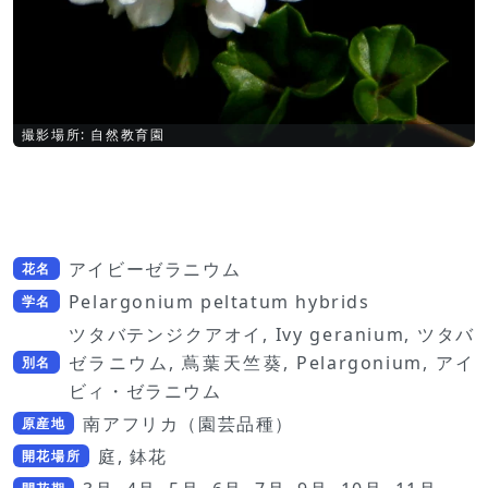
撮影場所: 自然教育園
アイビーゼラニウム
花名
Pelargonium peltatum hybrids
学名
ツタバテンジクアオイ, Ivy geranium, ツタバ
ゼラニウム, 蔦葉天竺葵, Pelargonium, アイ
別名
ビィ・ゼラニウム
南アフリカ（園芸品種）
原産地
庭, 鉢花
開花場所