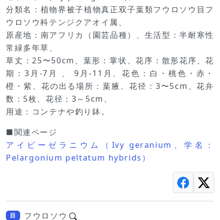
分類名：植物界被子植物真正双子葉類フウロソウ目フ
ウロソウ科テンジクアオイ属、
原産地：南アフリカ（園芸品種）、生活型：半耐寒性
常緑多年草、
草丈：25〜50cm、葉形：掌状、花序：散形花序、花
期：3月-7月 、 9月-11月、花色：白・桃色・赤・
橙・紫、花の出る場所：葉腋、花径：3〜5cm、花弁
数：5枚、花径：3～5cm、
用途：コンテナや釣り鉢。
■関連ページ
アイビーゼラニウム（Ivy geranium、学名：
Pelargonium peltatum hybrids）
フウロソウ
目