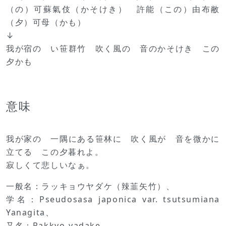
（の）可蘇氣伎（かそけき） 許能（この）由布敝
（夕）可母（かも）
↓
我が宿の い笹群竹 吹く風の 音のかそけき この
夕かも
意味
我が家の 一隅にある笹林に 吹く風が 音を微かに
立てる この夕暮れよ。
寂しくて悲しいなぁ。
一般名：ラッキョウヤダケ（辣韮矢竹）、
学名：Pseudosasa japonica var. tsutsumiana
Yanagita、
又名：Rakkyo-yadake、