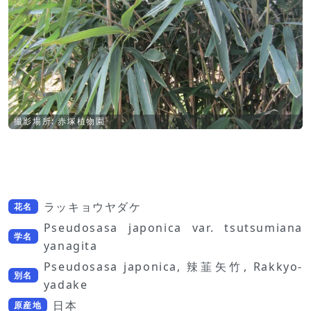
撮影場所: 赤塚植物園
ラッキョウヤダケ
花名
Pseudosasa japonica var. tsutsumiana
学名
yanagita
Pseudosasa japonica, 辣韮矢竹, Rakkyo-
別名
yadake
日本
原産地