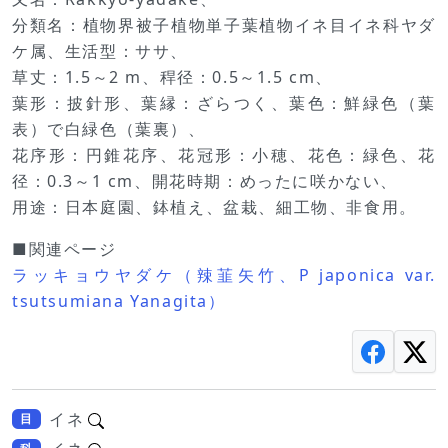
分類名：植物界被子植物単子葉植物イネ目イネ科ヤダ
ケ属、生活型：ササ、
草丈：1.5～2 m、稈径：0.5～1.5 cm、
葉形：披針形、葉縁：ざらつく、葉色：鮮緑色（葉
表）で白緑色（葉裏）、
花序形：円錐花序、花冠形：小穂、花色：緑色、花
径：0.3～1 cm、開花時期：めったに咲かない、
用途：日本庭園、鉢植え、盆栽、細工物、非食用。
■関連ページ
ラッキョウヤダケ（辣韮矢竹、P japonica var.
tsutsumiana Yanagita）
イネ
目