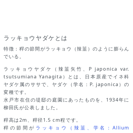
ラッキョウヤダケとは
特徴：稈の節間がラッキョウ（辣韮）のように膨らん
でいる。
ラッキョウヤダケ（辣韮矢竹、P japonica var.
tsutsumiana Yanagita）とは、日本原産でイネ科
ヤダケ属のササで、ヤダケ（学名：P. japonica）の
変種です。
水戸市在住の堤邸の庭園にあったものを、1934年に
柳田氏が公表しました。
稈高は2m、稈径1.5 cm程です。
稈の節間が
ラッキョウ（辣韮、学名：Allium