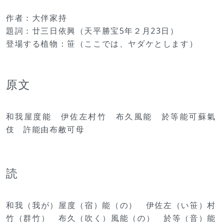
作者：大伴家持
題詞：廿三日依興（天平勝宝5年２月23日）
登場する植物：笹（ここでは、ヤダケとします）
原文
和我屋度能 伊佐左村竹 布久風能 於等能可蘇氣
伎 許能由布敝可母
読
和我（我が）屋度（宿）能（の） 伊佐左（い笹）村
竹（群竹） 布久（吹く）風能（の） 於等（音）能