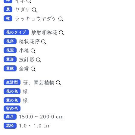
イネ
科
ヤダケ
属
ラッキョウヤダケ
種
放射相称花
花のタイプ
穂状花序
花序
小穂
花冠
披針形
葉形
全縁
葉縁
笹、園芸植物
生活型
緑
花の色
緑
葉の色
実の色
150.0 ~ 200.0 cm
高さ
1.0 ~ 1.0 cm
花径