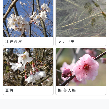
江戸彼岸
ヤナギモ
豆桜
梅 美人梅