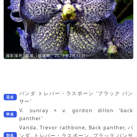
撮影場所: 蘭展（後楽園、2019年2月17日）
バンダ トレバー・ラスボーン 'ブラック パン
花名
サー'
V. sunray × v. gordon dillon ’back
学名
panther'
Vanda, Trevor rathbone, Back panther, バ
ンダ, トレバー・ラスボーン, ブラック パンサ
別名