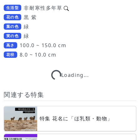
非耐寒性多年草
生活型
黒 紫
花の色
緑
葉の色
緑
実の色
100.0 ~ 150.0 cm
高さ
8.0 ~ 10.0 cm
花径
Loading...
Loading...
関連する特集
特集 花名に「ほ乳類・動物」