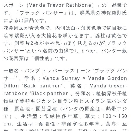
スボーン（Vanda Trevor Rathbone）」の一品種で
す。「ブラック パンサー」は、群馬県の神保康則氏
による出展品です。
花弁周辺が青紫色で、内側は白～薄黄色地で網目状に
暗青紫斑が入る大輪花を咲かせます。蕊柱は黄色で
す。側萼片2枚がやや黒っぽく見えるのが'ブラック
パンサー'という名前の由縁でしょうか。バンダ一般
の花言葉は「個性的」です。
一般名：バンダ トレバー ラスボーン 'ブラック パン
サー'、学名：Vanda Sunray × Vanda Gordon
Dillon 'Back panther'、英名：Vanda_trevor-
rathbone 'Black panther'、分類名：植物界被子植
物単子葉類キジカクシ目ラン科ヒスイラン属バンダ
種、原産地：園芸品種（バンダの原産は：熱帯アジ
ア）、生活型：常緑性多年草、草丈：100〜150
cm、生活型：耐暑性・非耐寒性多年草、葉序：互