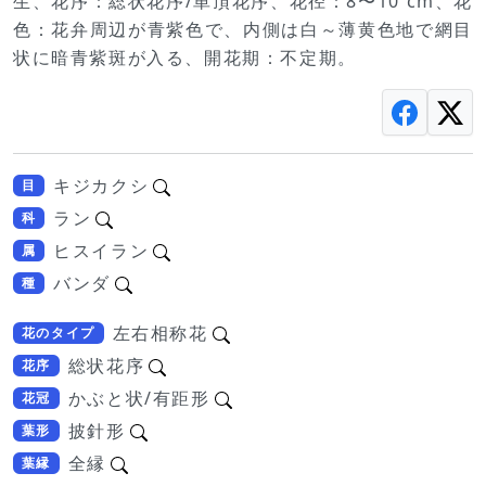
生、花序：総状花序/単頂花序、花径：8〜10 cm、花
色：花弁周辺が青紫色で、内側は白～薄黄色地で網目
状に暗青紫斑が入る、開花期：不定期。
キジカクシ
目
ラン
科
ヒスイラン
属
バンダ
種
左右相称花
花のタイプ
総状花序
花序
かぶと状/有距形
花冠
披針形
葉形
全縁
葉縁