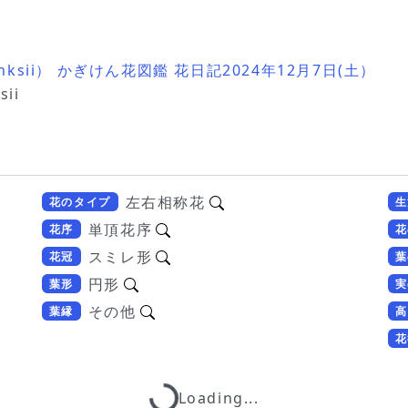
nksii） かぎけん花図鑑 花日記2024年12月7日(土）
ii
左右相称花
花のタイプ
生
単頂花序
花序
花
スミレ形
花冠
葉
円形
葉形
実
その他
葉縁
高
花
Loading...