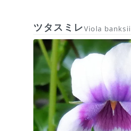
ツタスミレ
Viola banksii