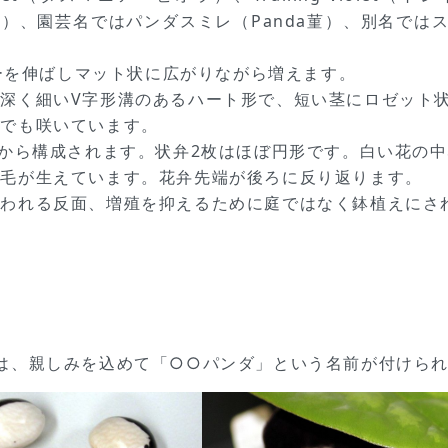
ト）、園芸名ではパンダスミレ（Panda菫）、別名ではス
ナーを伸ばしマット状に広がりながら増えます。
深く細いV字形溝のあるハート形で、短い茎にロゼット
節でも咲いています。
弁から構成されます。状弁2枚はほぼ円形です。白い花の
白毛が生えています。花弁先端が後ろに反り返ります。
使われる反面、増殖を抑えるために庭ではなく鉢植えにさ
は、親しみを込めて「○○パンダ」という名前が付けら