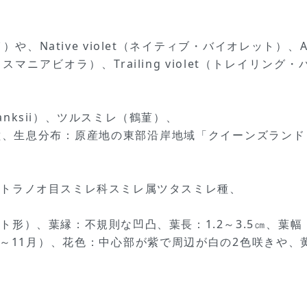
イ）や、Native violet（ネイティブ・バイオレット）、Au
タスマニアビオラ）、Trailing violet（トレイリング・バイ
nksii）、ツルスミレ（鶴菫）、
種、生息分布：原産地の東部沿岸地域「クイーンズランド
ントラノオ目スミレ科スミレ属ツタスミレ種、
形）、葉縁：不規則な凹凸、葉長：1.2～3.5㎝、葉幅：
～11月）、花色：中心部が紫で周辺が白の2色咲きや、