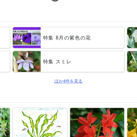
Loading...
」
特集 8月の紫色の花
特集 スミレ
ほか4件を見る