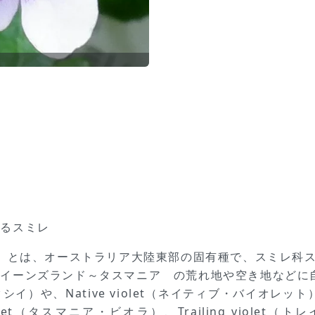
するスミレ
ksii）とは、オーストラリア大陸東部の固有種で、スミレ
クイーンズランド～タスマニア の荒れ地や空き地などに
クシイ）や、Native violet（ネイティブ・バイオレット）、
ket（タスマニア・ビオラ）、Trailing violet（ト