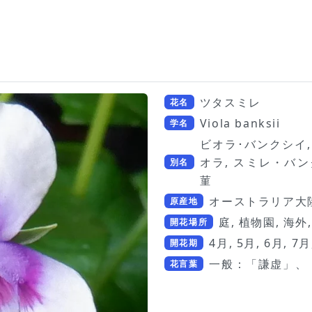
ツタスミレ
花名
Viola banksii
学名
ビオラ･バンクシイ,
オラ, スミレ・バンクシー,
別名
菫
オーストラリア大
原産地
庭, 植物園, 海外
開花場所
4月, 5月, 6月, 7月
開花期
一般：「謙虚」、
花言葉