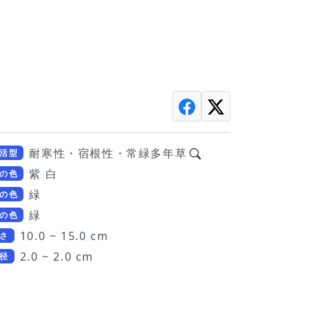
耐寒性・宿根性・常緑多年草
活型
紫 白
の色
緑
の色
緑
の色
10.0 ~ 15.0 cm
さ
2.0 ~ 2.0 cm
径