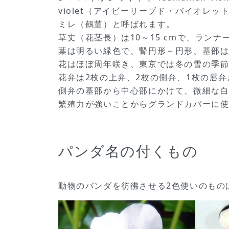
violet（アイビーリーブド・バイオレッ
ミレ（鶴菫）と呼ばれます。
草丈（花茎長）は10～15 cmで、ラン
葉は明るい緑色で、腎円形～円形、基部は
花はほぼ周年咲き、東京では冬の雪の季
花弁は2枚の上弁、2枚の側弁、1枚の唇
側弁の基部から中心部にかけて、微細な
繁殖力が強いことからグランドカバーに
パンダ名の付くもの
動物のパンダを彷彿させる2色使いのもの