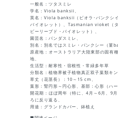
一般名：ツタスミレ
学名：Viola banksii、
英名：Viola banksii（ビオラ･バンクシ
バイオレット）、Tasmanian vioket（
ビーリーブド・バイオレット）、
園芸名：パンダスミレ、
別名：別名ではスミレ・バンクシー（菫ba
原産地：オーストラリア大陸東部の固有
地、
生活型：耐寒性・宿根性・常緑多年草
分類名：植物界被子植物真正双子葉類キ
草丈（花茎長）：10～15 cm、
葉形：腎円形～円心形、基部：心形（ハート
開花期：ほぼ周年（特に、4月～6月、9月
ろに反り返る、
用途：グランドカバー、鉢植え
■関連ページ