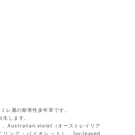
科スミレ属の耐寒性多年草です。
自生します。
Australian violet（オーストレイリア
レイリング・バイオレット）、Ivy-leaved