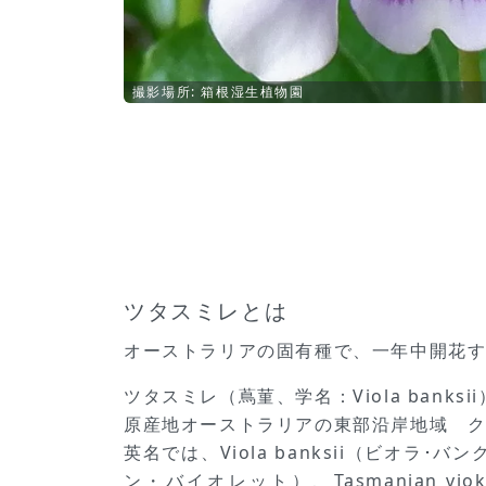
撮影場所: 箱根湿生植物園
ツタスミレとは
オーストラリアの固有種で、一年中開花
ツタスミレ（蔦菫、学名：Viola ban
原産地オーストラリアの東部沿岸地域 
英名では、Viola banksii（ビオラ･バン
ン・バイオレット）、Tasmanian vio