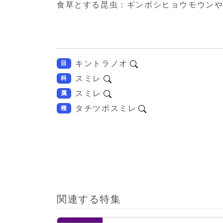
食草とする昆虫：ギンボシヒョウモウン
キントラノオ
目
スミレ
科
スミレ
属
タチツボスミレ
種
関連する特集