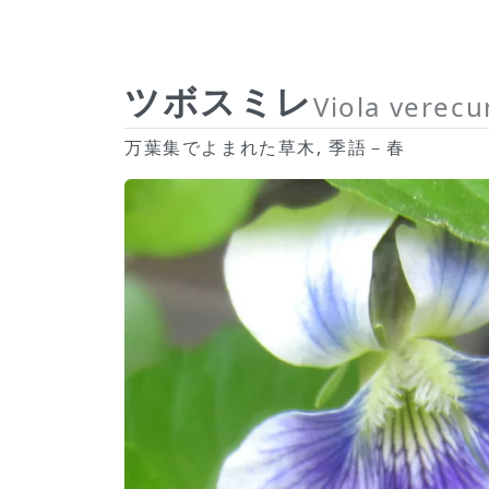
ツボスミレ
Viola verec
万葉集でよまれた草木, 季語－春