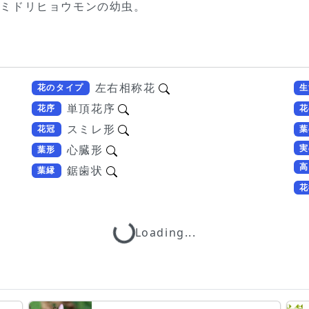
やミドリヒョウモンの幼虫。
左右相称花
花のタイプ
生
単頂花序
花序
花
スミレ形
花冠
葉
実
心臓形
葉形
高
鋸歯状
葉縁
Loading...
花
Loading...