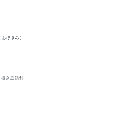
のおほきみ）
 盛奈里鶏利