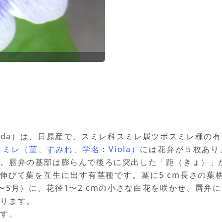
recunda）は、日原産で、スミレ科スミレ属ツボスミレ種
スミレ（菫、すみれ、学名：Viola）
には花弁が５枚あり
す。唇弁の基部は膨らんで後ろに突出した「距（きょ）」
が伸びて葉を互生に出す有茎種です。葉に5 cm長さの葉
〜5月）に、花径1〜2 cmの小さな白花を咲かせ、唇弁
あります。
ます。