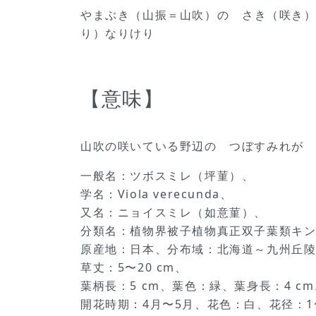
やまぶき（山振＝山吹）の さき（咲き）
り）なりけり
【意味】
山吹の咲いている野辺の つぼすみれが
一般名：ツボスミレ（坪菫）、
学名：Viola verecunda、
又名：ニョイスミレ（如意菫）、
分類名：植物界被子植物真正双子葉類キ
原産地：日本、分布域：北海道～九州丘
草丈：5〜20 cm、
葉柄長：5 cm、葉色：緑、葉身長：4 
開花時期：4月〜5月、花色：白、花径：1