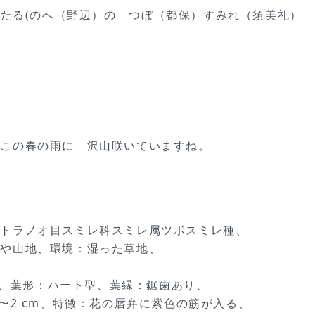
たる(のへ（野辺）の つぼ（都保）すみれ（須美礼）
 この春の雨に 沢山咲いていますね。
ントラノオ目スミレ科スミレ属ツボスミレ種、
陵や山地、環境：湿った草地、
cm、葉形：ハート型、葉縁：鋸歯あり、
〜2 cm、特徴：花の唇弁に紫色の筋が入る、