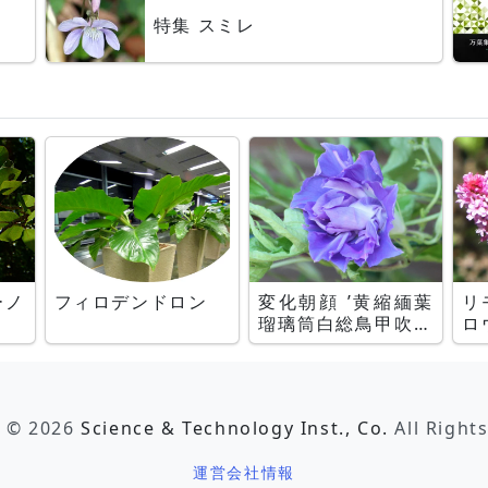
特集 スミレ
ーノ
フィロデンドロン
変化朝顔 ’黄縮緬葉
リ
瑠璃筒白総鳥甲吹上
ロ
台咲牡丹’
t © 2026
Science & Technology Inst., Co.
All Right
運営会社情報