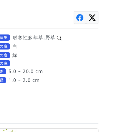
耐寒性多年草,野草
活型
白
の色
緑
の色
の色
5.0 ~ 20.0 cm
さ
1.0 ~ 2.0 cm
径