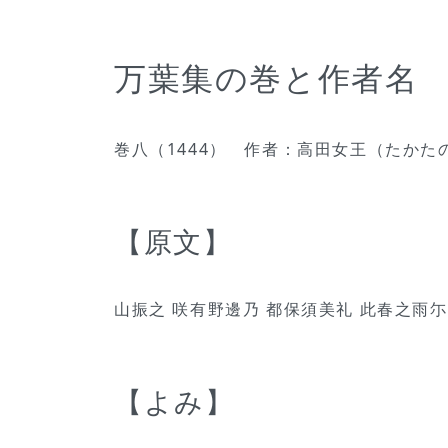
万葉集の巻と作者名
巻八（1444） 作者：高田女王（たかた
【原文】
山振之 咲有野邊乃 都保須美礼 此春之雨尓
【よみ】