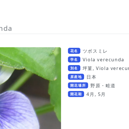
unda
ツボスミレ
花名
Viola verecunda
学名
坪菫, Viola verecu
別名
日本
原産地
野原・畦道
開花場所
4月, 5月
開花期