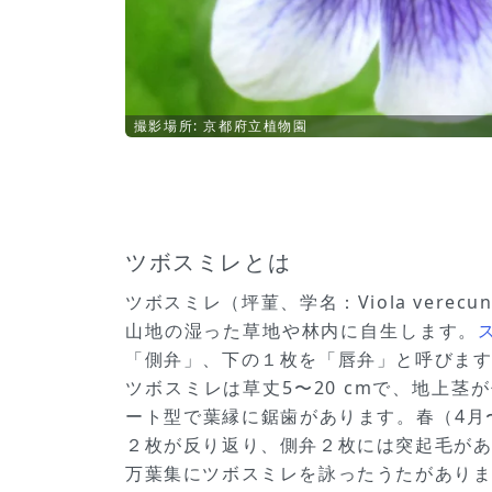
撮影場所: 京都府立植物園
ツボスミレとは
ツボスミレ（坪菫、学名：Viola ve
山地の湿った草地や林内に自生します。
「側弁」、下の１枚を「唇弁」と呼びま
ツボスミレは草丈5〜20 cmで、地上茎
ート型で葉縁に鋸歯があります。春（4月
２枚が反り返り、側弁２枚には突起毛が
万葉集にツボスミレを詠ったうたがあり