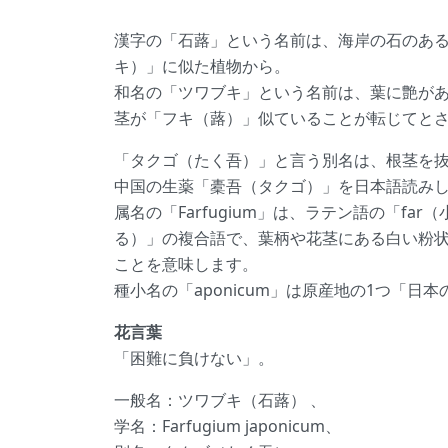
漢字の「石蕗」という名前は、海岸の石のあ
キ）」に似た植物から。
和名の「ツワブキ」という名前は、葉に艶があ
茎が「フキ（蕗）」似ていることが転じてと
「タクゴ（たく吾）」と言う別名は、根茎を
中国の生薬「橐吾（タクゴ）」を日本語読み
属名の「Farfugium」は、ラテン語の「far（
る）」の複合語で、葉柄や花茎にある白い粉
ことを意味します。
種小名の「aponicum」は原産地の1つ「日
花言葉
「困難に負けない」。
一般名：ツワブキ（石蕗） 、
学名：Farfugium japonicum、