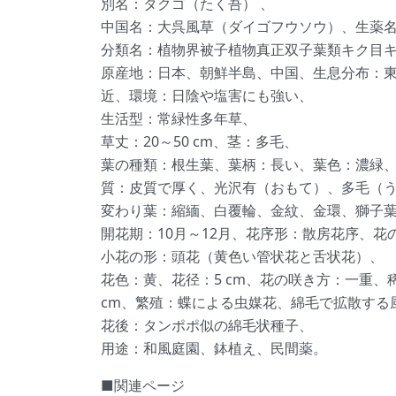
別名：タクゴ（たく吾） 、
中国名：大呉風草（ダイゴフウソウ）、生薬
分類名：植物界被子植物真正双子葉類キク目
原産地：日本、朝鮮半島、中国、生息分布：
近、環境：日陰や塩害にも強い、
生活型：常緑性多年草、
草丈：20～50 cm、茎：多毛、
葉の種類：根生葉、葉柄：長い、葉色：濃緑
質：皮質で厚く、光沢有（おもて）、多毛（
変わり葉：縮緬、白覆輪、金紋、金環、獅子
開花期：10月～12月、花序形：散房花序、
小花の形：頭花（黄色い管状花と舌状花）、
花色：黄、花径：5 cm、花の咲き方：一重、
cm、繁殖：蝶による虫媒花、綿毛で拡散する
花後：タンポポ似の綿毛状種子、
用途：和風庭園、鉢植え、民間薬。
■関連ページ