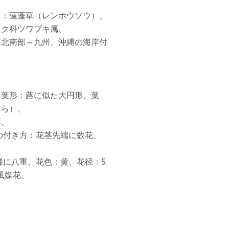
名：蓮蓬草（レンホウソウ）、
キク科ツワブキ属、
東北南部～九州、沖縄の海岸付
、葉形：蕗に似た大円形、葉
うら）、
葉、
花の付き方：花茎先端に数花、
稀に八重、花色：黄、花径：5
風媒花、