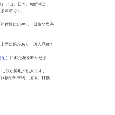
icum）とは、日本、朝鮮半島、
性多年草です。
海岸付近に自生し、日陰や塩害
葉上面に艶があり、斑入品種も
（菊）
に似た花を咲かせま
）
に似た綿毛が出来ます。
腫れ物や出来物、湿疹、打撲