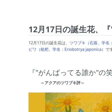
12月17日の誕生花、
12月17日の誕生花は、
ツワブキ（石蕗、学名：Far
ビワ（枇杷、学名：Eriobotrya japonica）
で
『"がんばってる誰か"の
～アクアのツワブキ評～