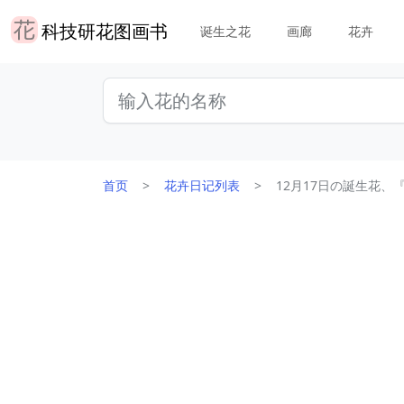
科技研花图画书
诞生之花
画廊
花卉
首页
花卉日记列表
12月17日の誕生花、