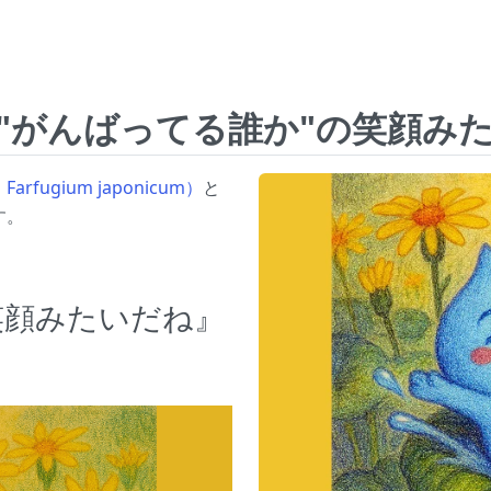
『"がんばってる誰か"の笑顔み
fugium japonicum）
と
す。
笑顔みたいだね』