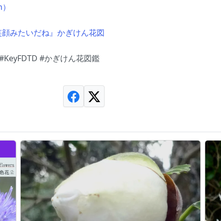
m）
の笑顔みたいだね』かぎけん花図
KeyFDTD #かぎけん花図鑑