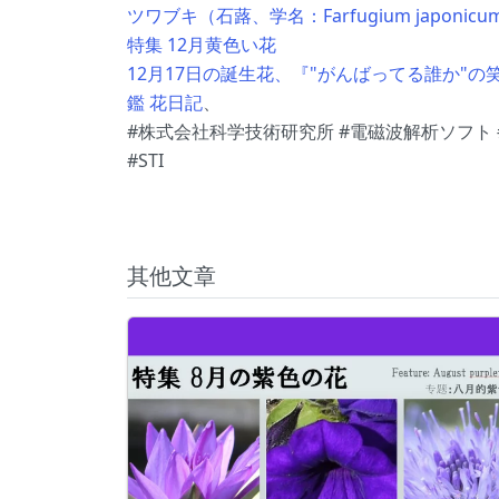
ツワブキ（石蕗、学名：Farfugium japonicu
特集 12月黄色い花
12月17日の誕生花、『"がんばってる誰か"
鑑 花日記
、
#株式会社科学技術研究所 #電磁波解析ソフト #
#STI
其他文章