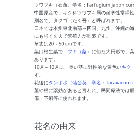
ツワブキ（石蕗、学名：Farfugium japon
中国原産で、キク科ツワブキ属の耐寒性常緑
別名で、タクゴ（たく吾）と呼ばれます。
日本では本州東北南部～四国、九州、沖縄の
にも強く丈夫で繁殖力が旺盛です。
草丈は20～50 cmです。
葉は根生葉で、
フキ（蕗）
に似た大円形で、
あります。
10月～12月に、長い茎に野性的な黄色い
キク
す。
花後に
タンポポ（蒲公英、学名：Taraxacum
茎や根に薬効があると言われ、民間療法では
傷、下痢等に使われます。
花名の由来