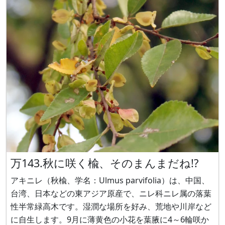
り滑らかで硬い広卵形をした長さ4 - 8 cmの葉を対生に
万143.秋に咲く楡、そのまんまだね!?
アキニレ（秋楡、学名：Ulmus parvifolia）は、中国、
台湾、日本などの東アジア原産で、ニレ科ニレ属の落葉
性半常緑高木です。湿潤な場所を好み、荒地や川岸など
に自生します。9月に薄黄色の小花を葉腋に4～6輪咲か