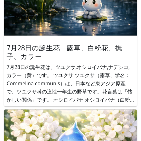
7月28日の誕生花 露草、白粉花、撫
子、カラー
7月28日の誕生花は、ツユクサ,オシロイバナ,ナデシコ,
カラー（黄）です。 ツユクサ ツユクサ（露草、学名：
Commelina communis）は、日本など東アジア原産
で、ツユクサ科の這性一年生の野草です。花言葉は「懐
かしい関係」です。 オシロイバナ オシロイバナ（白粉
花、学名：Mirabilis jalapa）は、メキシコやペルー原産
で、オシロイバナ科オシロイバナ属の一年生／多年生の
野草で