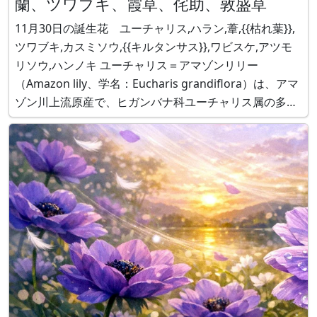
蘭、ツワブキ、霞草、侘助、敦盛草
11月30日の誕生花 ユーチャリス,ハラン,葦,{{枯れ葉}},
ツワブキ,カスミソウ,{{キルタンサス}},ワビスケ,アツモ
リソウ,ハンノキ ユーチャリス＝アマゾンリリー
（Amazon lily、学名：Eucharis grandiflora）は、アマ
ゾン川上流原産で、ヒガンバナ科ユーチャリス属の多年
草です。花言葉は「清々しい日々」です。 ハラン（葉
蘭、学名：Aspidistra elatio