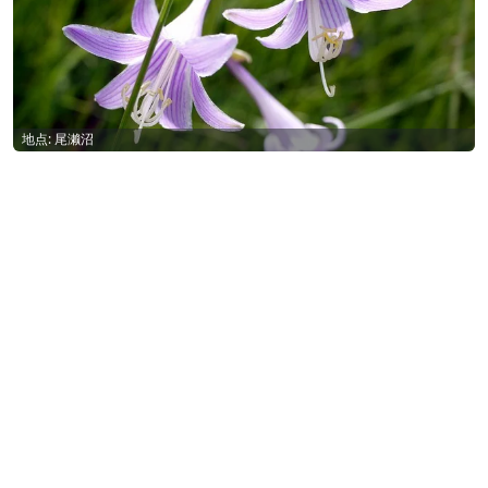
地点: 尾濑沼