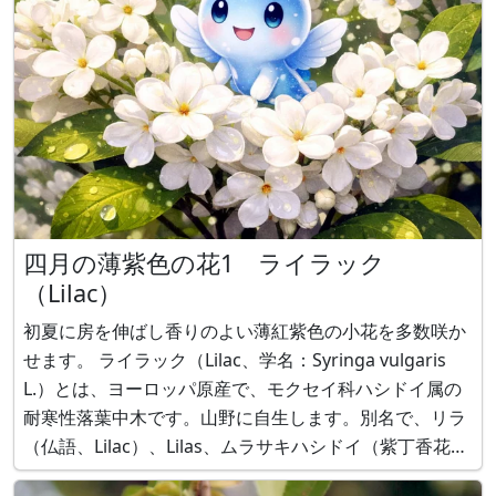
四月の薄紫色の花1 ライラック
（Lilac）
初夏に房を伸ばし香りのよい薄紅紫色の小花を多数咲か
せます。 ライラック（Lilac、学名：Syringa vulgaris
L.）とは、ヨーロッパ原産で、モクセイ科ハシドイ属の
耐寒性落葉中木です。山野に自生します。別名で、リラ
（仏語、Lilac）、Lilas、ムラサキハシドイ（紫丁香花）
と呼ばれます。樹高は5〜6mです。葉柄の先に光沢があ