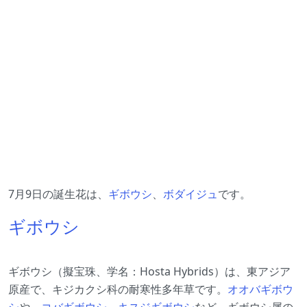
7月9日の誕生花は、
ギボウシ
、
ボダイジュ
です。
ギボウシ
ギボウシ（擬宝珠、学名：Hosta Hybrids）は、東アジア
原産で、キジカクシ科の耐寒性多年草です。
オオバギボウ
シ
や、
コバギボウシ
、
キスジギボウシ
など、ギボウシ属の