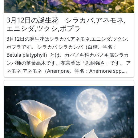
3月12日の誕生花 シラカバ,アネモネ,
エニシダ,ツクシ,ポプラ
3月12日の誕生花はシラカバ,アネモネ,エニシダ,ツクシ,
ポプラです。 シラカバ シラカンバ（白樺、学名：
Betula platyphyll）とは、カバノキ科カバノキ属シラカ
ンバ種の落葉高木です。花言葉は「忍耐強さ」です。 ア
ネモネ アネモネ（Anemone、学名：Anemone spp.）
は、地中海沿岸原産で、キンポウゲ科イチリンソウ属の
多年草です。花言葉は「あなたを信じて待つ」です。