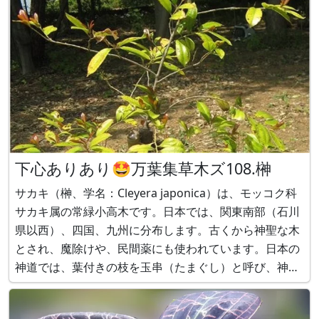
下心ありあり🤩万葉集草木ズ108.榊
サカキ（榊、学名：Cleyera japonica）は、モッコク科
サカキ属の常緑小高木です。日本では、関東南部（石川
県以西）、四国、九州に分布します。古くから神聖な木
とされ、魔除けや、民間薬にも使われています。日本の
神道では、葉付きの枝を玉串（たまぐし）と呼び、神事
に用い、神棚に上げています。 葉は緑色で全縁で、枝に
2列に互生してつき水平に広がります。初夏に、葉腋か