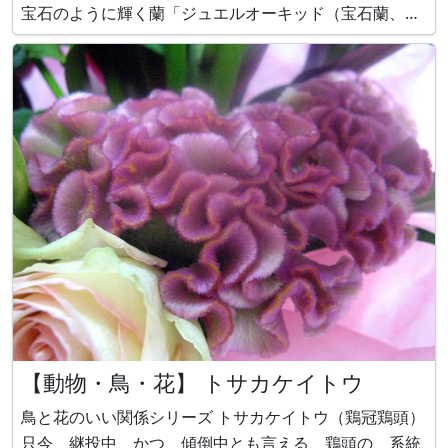
宝石のように輝く蘭「ジュエルオーキッド（宝石蘭、
Jewel Orchid）」の代表種とされます。赤道直下のボル
ネオ島北部の標高400mまでに分布し、熱帯雨林の日陰
で落ち葉や苔のある石灰岩の亀裂や
【動物・鳥・花】 トサカケイトウ
鳥と花のいい関係シリーズ トサカケイトウ（鶏冠鶏頭）
只今、継投中、かつ、傾倒中とも言える、鶏頭の、系統