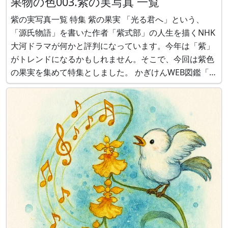
果物の色003.紫の実写真 一覧
紫の実写真一覧 特集 紫の果実 「光る君へ」という、
「源氏物語」を書いた作者「紫式部」の人生を描くNHK
大河ドラマが何かと評判になっています。今年は「紫」
がトレンドになるかもしれません。そこで、今回は紫色
の果実を集めて特集としました。 かぎけんWEB図鑑「木
の実・草の実図鑑」から色別の果実一覧シリーズをお届
けしています。 第3回では、果実の果皮や果肉、種子の
いずれかがが紫のものを集めました。詳