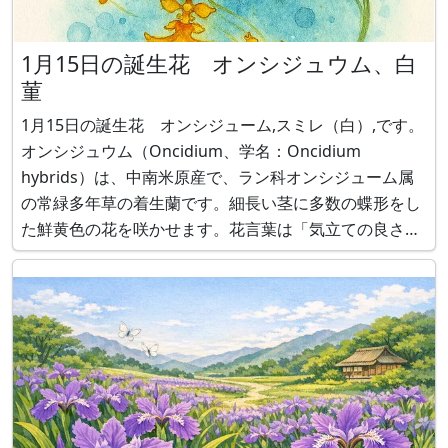
1月15日の誕生花 オンシジュウム、白
菫
1月15日の誕生花 オンシジューム,スミレ（白）,です。
オンシジュウム（Oncidium、学名：Oncidium
hybrids）は、中南米原産で、ラン科オンシジューム属
の常緑多年草の着生蘭です。細長い茎に多数の蝶形をし
た鮮黄色の花を咲かせます。花言葉は「気立ての良さ」
です。 スミレ（学名：Viola mandshurica）は、日本他
原産で、スミレ科スミレ属の多年草の野草です。白花の
花言