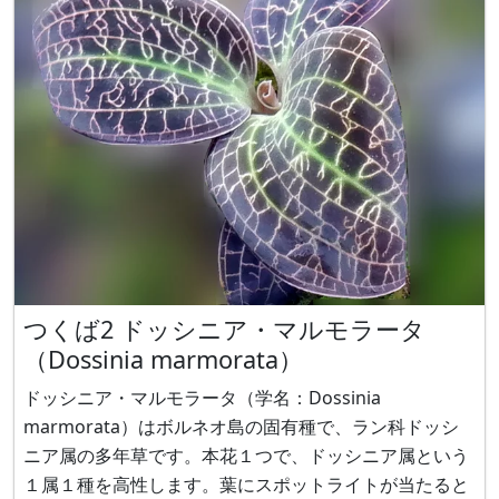
ら小さな五弁花を下向きに1～4個
つくば2 ドッシニア・マルモラータ
（Dossinia marmorata）
ドッシニア・マルモラータ（学名：Dossinia
marmorata）はボルネオ島の固有種で、ラン科ドッシ
ニア属の多年草です。本花１つで、ドッシニア属という
１属１種を高性します。葉にスポットライトが当たると