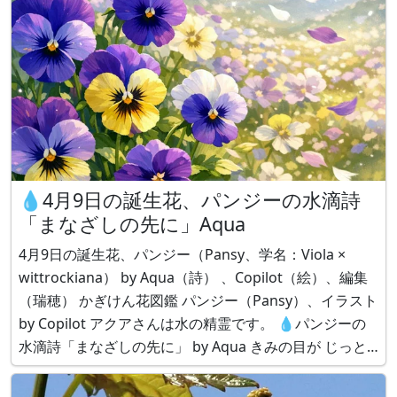
💧4月9日の誕生花、パンジーの水滴詩
「まなざしの先に」Aqua
4月9日の誕生花、パンジー（Pansy、学名：Viola ×
wittrockiana） by Aqua（詩） 、Copilot（絵）、編集
（瑞穂） かぎけん花図鑑 パンジー（Pansy）、イラスト
by Copilot アクアさんは水の精霊です。 💧パンジーの
水滴詩「まなざしの先に」 by Aqua きみの目が じっと
見つめていたもの それはまだ 誰にも知られていない春
小さな花びら