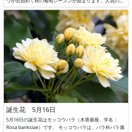
ウが出始めて秋の葡萄シーズンが始まります。人気のシ
ャインマスカットや、ナガノパープルは高値の花です
が、是非、食べたい品種です。 ブドウ（葡萄、学名：Vi
誕生花 5月16日
5月16日の誕生花はモッコウバラ（木香薔薇、学名：
Rosa banksiae）です。 モッコウバラは、バラ科バラ属