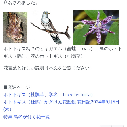
命名されました。
ホトトギス柄？のヒキガエル（蟇蛙、toad）、鳥のホトト
ギス（鵑）、花のホトトギス（杜鵑草）
花言葉と詳しい説明は本文をご覧ください。
■関連ページ
ホトトギス（杜鵑草、学名：Tricyrtis hirta）
ホトトギス（杜鵑）かぎけん花図鑑 花日記2024年9月5日
(木）
特集 鳥名が付く花一覧