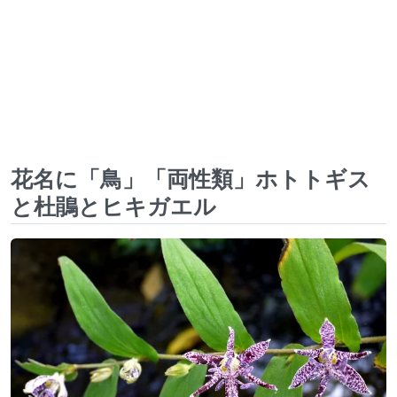
花名に「鳥」「両性類」ホトトギス
と杜鵑とヒキガエル