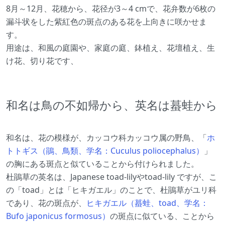
8月～12月、花穂から、花径が3～4 cmで、花弁数が6枚の
漏斗状をした紫紅色の斑点のある花を上向きに咲かせま
す。
用途は、和風の庭園や、家庭の庭、鉢植え、花壇植え、生
け花、切り花です、
和名は鳥の不如帰から、英名は蟇蛙から
和名は、花の模様が、カッコウ科カッコウ属の野鳥、「
ホ
トトギス（鵑、鳥類、学名：Cuculus poliocephalus）
」
の胸にある斑点と似ていることから付けられました。
杜鵑草の英名は、Japanese toad-lilyやtoad-lily ですが、こ
の「toad」とは「ヒキガエル」のことで、杜鵑草がユリ科
であり、花の斑点が、
ヒキガエル（蟇蛙、toad、学名：
Bufo japonicus formosus）
の斑点に似ている、ことから