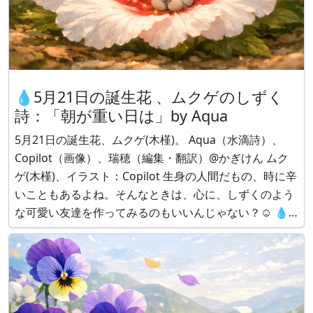
💧5月21日の誕生花 、ムクゲのしずく
詩：「朝が重い日は」by Aqua
5月21日の誕生花、ムクゲ(木槿)。 Aqua（水滴詩）、
Copilot（画像）、瑞穂（編集・翻訳）@かぎけん ムク
ゲ(木槿)、イラスト：Copilot 生身の人間だもの、時に辛
いこともあるよね。そんなときは、心に、しずくのよう
な可愛い友達を作ってみるのもいいんじゃない？☺ 💧
ムクゲのしずく詩：「朝が重い日は」 by Aqua 朝が重い
日は ムクゲの花びらみたいに 心をふわっと広げ