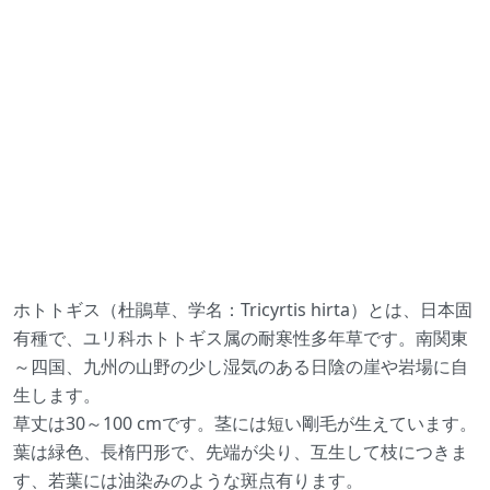
ホトトギス（杜鵑草、学名：Tricyrtis hirta）とは、日本固
有種で、ユリ科ホトトギス属の耐寒性多年草です。南関東
～四国、九州の山野の少し湿気のある日陰の崖や岩場に自
生します。
草丈は30～100 cmです。茎には短い剛毛が生えています。
葉は緑色、長楕円形で、先端が尖り、互生して枝につきま
す、若葉には油染みのような斑点有ります。