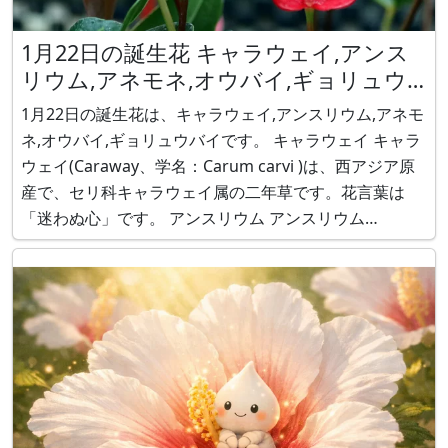
1月22日の誕生花 キャラウェイ,アンス
リウム,アネモネ,オウバイ,ギョリュウ
バイ
1月22日の誕生花は、キャラウェイ,アンスリウム,アネモ
ネ,オウバイ,ギョリュウバイです。 キャラウェイ キャラ
ウェイ(Caraway、学名：Carum carvi )は、西アジア原
産で、セリ科キャラウェイ属の二年草です。花言葉は
「迷わぬ心」です。 アンスリウム アンスリウム
（Anthurium、学名：Anthurium andraeanum) は、コ
ロンビア、エクアドル原産で、サトイモ科アン