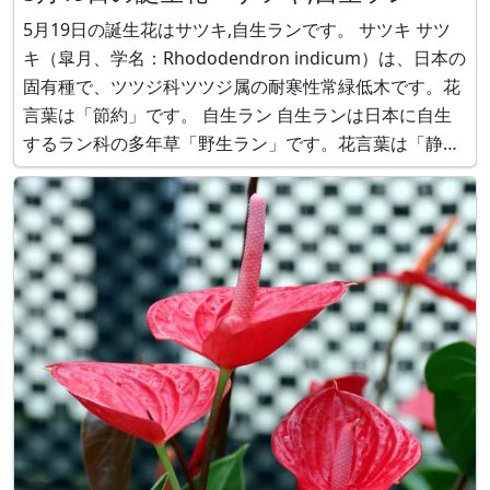
5月19日の誕生花はサツキ,自生ランです。 サツキ サツ
キ（皐月、学名：Rhododendron indicum）は、日本の
固有種で、ツツジ科ツツジ属の耐寒性常緑低木です。花
言葉は「節約」です。 自生ラン 自生ランは日本に自生
するラン科の多年草「野生ラン」です。花言葉は「静
寂」です。自生ランの種類には以下のものがあります。
ツルラン（鶴蘭、学名：Calanthe triplicata）、