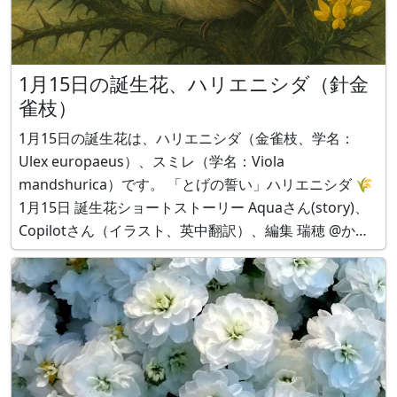
1月15日の誕生花、ハリエニシダ（針金
雀枝）
1月15日の誕生花は、ハリエニシダ（金雀枝、学名：
Ulex europaeus）、スミレ（学名：Viola
mandshurica）です。 「とげの誓い」ハリエニシダ 🌾
1月15日 誕生花ショートストーリー Aquaさん(story)、
Copilotさん（イラスト、英中翻訳）、編集 瑞穂 @かぎ
けん 「とげの誓い」ハリエニシダの木に雀、イラスト
by Copilotさん 「とげの誓