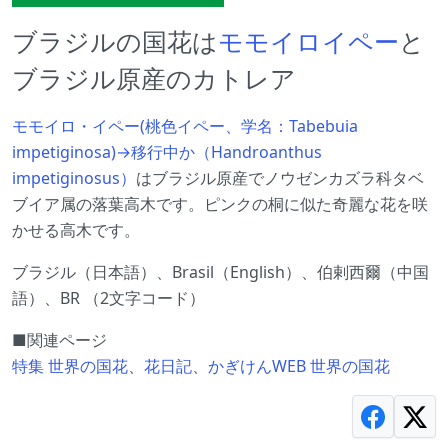
ブラジルの国花は
モモイロイペー
と
ブラジル原産のカトレア
モモイロ・イペー(桃色イペー、学名：Tabebuia
impetiginosa)→移行中か（Handroanthus
impetiginosus）
はブラジル原産でノウゼンカズラ科タベ
ブイア属の落葉高木です。ピンクの桐に似た奇麗な花を咲
かせる高木です。
ブラジル（日本語）、Brasil（English）、伯剌西爾（中国
語）、BR （2文字コード）
■関連ページ
特集 世界の国花
、
花日記
、
かぎけんWEB 世界の国花