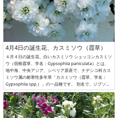
4月4日の誕生花、カスミソウ（霞草）
４月４日の誕生花、白いカスミソウ シュッコンカスミソ
ウ（宿根霞草、学名：Gypsophila paniculata）とは、
地中海、中央アジア、シベリア原産で、ナデシコ科カス
ミソウ属の耐寒性多年草「カスミソウ（霞草、学名：
Gypsophila spp.）」の一品種です。 別名で、ジプソフ
ィラ・パニクラタス(G. paniculata)、コゴメナデシコ、
ハナイトナデシコ（花糸撫子）、ベビーズブレス（