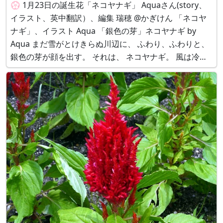
💮 1月23日の誕生花「ネコヤナギ」 Aquaさん(story、
イラスト、英中翻訳）、編集 瑞穂 @かぎけん 「ネコヤ
ナギ」、イラスト Aqua 「銀色の芽」ネコヤナギ by
Aqua まだ雪がとけきらぬ川辺に、 ふわり、ふわりと、
銀色の芽が顔を出す。 それは、 ネコヤナギ。 風は冷た
く、 水面には氷のかけらが残っているけれど、 彼らは
もう、春の準備を始めていた。