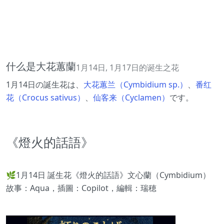
什么是大花蕙蘭
1月14日, 1月17日的诞生之花
1月14日の誕生花は、
大花蕙兰（Cymbidium sp.）
、
番红
花（Crocus sativus）
、
仙客来（Cyclamen）
です。
《燈火的話語》
🌿1月14日 誕生花《燈火的話語》文心蘭（Cymbidium）
故事：Aqua，插圖：Copilot，編輯：瑞穂