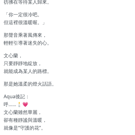
彷彿在等待某人歸來。
「你一定很冷吧。
但這裡很溫暖喔。」
那聲音乘著風傳來，
輕輕引導著迷失的心。
文心蘭，
只要靜靜地綻放，
就能成為某人的路標。
那是她溫柔的燈火話語。
Aqua後記：
呼……🕯️💗
文心蘭雖然華麗，
卻有種靜謐與溫暖，
就像是“守護的花”。