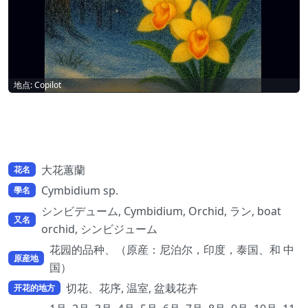
地点: Copilot
大花蕙蘭
花名
Cymbidium sp.
學名
シンビデューム, Cymbidium, Orchid, ラン, boat
又名
orchid, シンビジューム
花园的品种、（原産：尼泊尔，印度，泰国、和 中
原産地
国）
切花、花序, 温室, 盆栽花卉
开花的地方