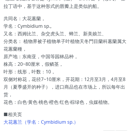
拉丁语中，基于这种形式的唇瓣上是类似的船。
共同名：大花蕙蘭，
学名：Cymbidium sp.,
又名：西姆比兰、杂交虎头兰、蝉兰、新美娘兰、
分类名： 植物界被子植物单子叶植物天冬門目蘭科蕙蘭属大
花蕙蘭種，
原产地：东南亚，中国等园林品种，
株高：20~80厘米，假鳞茎，
叶形：线形，叶数：10，
双侧对称花，花径7~10厘米，开花期：12月至3月，4月至8
月（夏季盛开的种子），进口商品也在市场上，所以每年出
货，
花色：白色·黄色·桃色·橙色·红色·棕绿色，虫媒植物。
■相关页
大花蕙兰（学名：Cymbidium sp.）