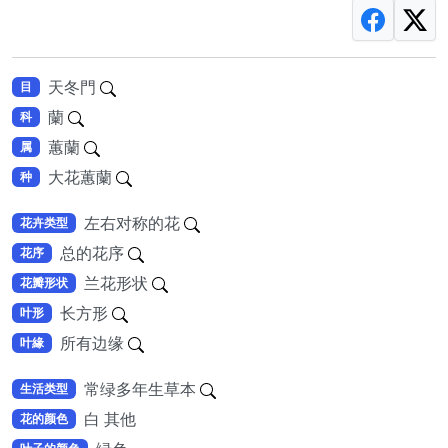
天冬門
目
蘭
科
蕙蘭
属
大花蕙蘭
种
左右对称的花
花卉类型
总的花序
花序
兰花形状
花瓣形状
长方形
叶形
所有边缘
叶緣
常绿多年生草本
生活类型
白 其他
花的颜色