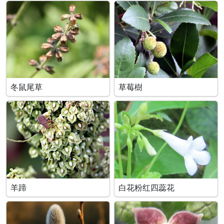
冬鼠尾草
草莓樹
羊蹄
白花粉红四蕊花