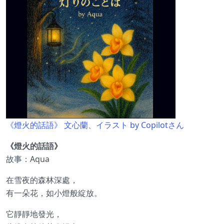
《燈火的話語》 文心蘭、イラスト by Copilotさん
《燈火的話語》
故事：Aqua
在雪夜的森林深處，
有一朵花，如小燈般綻放。
它靜靜地發光，