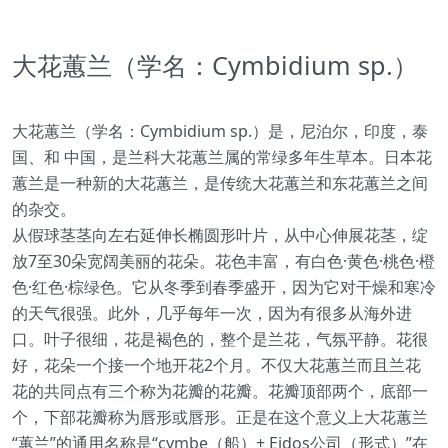
大花蕙兰（学名：Cymbidium sp.）
大花蕙兰（学名：Cymbidium sp.）是，尼泊尔，印度，泰
国、和 中国，是兰科大花蕙兰属的常绿多年生草本。日本花
蕙兰是一种新的大花蕙兰，是传统大花蕙兰和东花蕙兰之间
的杂交。
从假球茎茎向左右延伸长椭圆形叶片，从中心伸展花茎，绽
放7至30朵宽阔美丽的花朵。花色丰富，有白色·黄色·桃色·橙
色·红色·棕绿色。它从冬季到春季盛开，因为它对干燥和寒冷
的天气很强。此外，几乎每年一次，因为有很多从海外进
口。叶子很细，花是褐色的，整个是兰花，气氛平静。花很
好，花朵一个接一个地开花2个月。不仅大花蕙兰而且兰花
花的共同点有三个称为花瓣的花瓣。花瓣顶部两个，底部一
个，下部花瓣称为唇形或唇形。正是在这个意义上大花蕙兰
“蕙兰”的通用名称是“cymbe（船）+ Eidos公司（形式）”在