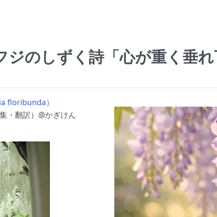
花、フジのしずく詩「心が重く垂
floribunda）
（編集・翻訳）@かぎけん