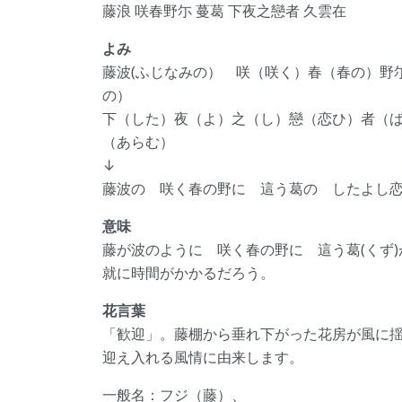
藤浪 咲春野尓 蔓葛 下夜之戀者 久雲在
よみ
藤波(ふじなみの） 咲（咲く）春（春の）野
の）
下（した）夜（よ）之（し）戀（恋ひ）者（
（あらむ）
↓
藤波の 咲く春の野に 這う葛の したよし
意味
藤が波のように 咲く春の野に 這う葛(くず
就に時間がかかるだろう。
花言葉
「歓迎」。藤棚から垂れ下がった花房が風に
迎え入れる風情に由来します。
一般名：フジ（藤）、