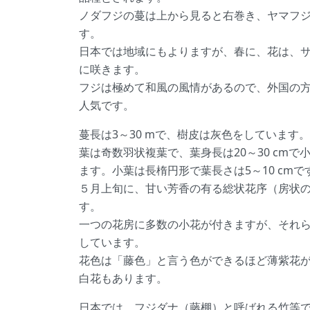
ノダフジの蔓は上から見ると右巻き、ヤマフ
す。
日本では地域にもよりますが、春に、花は、
に咲きます。
フジは極めて和風の風情があるので、外国の方
人気です。
蔓長は3～30 mで、樹皮は灰色をしています。
葉は奇数羽状複葉で、葉身長は20～30 cmで
ます。小葉は長楕円形で葉長さは5～10 cmで
５月上旬に、甘い芳香の有る総状花序（房状
す。
一つの花房に多数の小花が付きますが、それ
しています。
花色は「藤色」と言う色ができるほど薄紫花
白花もあります。
日本では、フジダナ（藤棚）と呼ばれる竹等