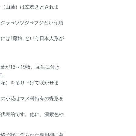
ジ（山藤）は左巻きとされま
サクラ→ツツジ→フジという順
には｢藤娘｣という日本人形が
小葉が13～19枚、互生に付き
す。
の花）を吊り下げて咲かせま
らの小花はマメ科特有の蝶形を
が代表的です。他に、濃紫色や
で格子状に作られた専用棚に蔓