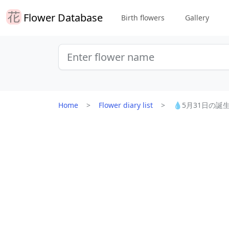
Flower Database
Birth flowers
Gallery
Home
Flower diary list
💧5月31日の