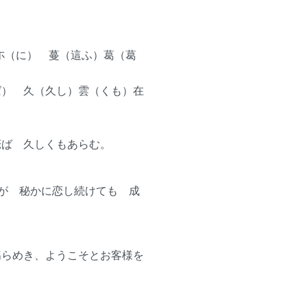
尓（に） 蔓（這ふ）葛（葛
ば） 久（久し）雲（くも）在
恋ば 久しくもあらむ。
)が 秘かに恋し続けても 成
揺らめき、ようこそとお客様を