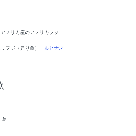
、アメリカ産のアメリカフジ
ボリフジ（昇り藤）＝
ルピナス
歌
、葛