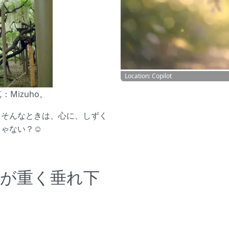
Location: Copilot
：Mizuho。
。そんなときは、心に、しずく
じゃない？☺
心が重く垂れ下