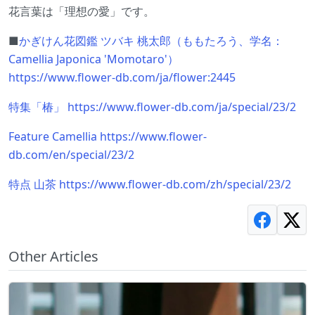
花言葉は「理想の愛」です。
■
かぎけん花図鑑 ツバキ 桃太郎（ももたろう、学名：
Camellia Japonica 'Momotaro'）
https://www.flower-db.com/ja/flower:2445
特集「椿」 https://www.flower-db.com/ja/special/23/2
Feature Camellia https://www.flower-
db.com/en/special/23/2
特点 山茶 https://www.flower-db.com/zh/special/23/2
Other Articles