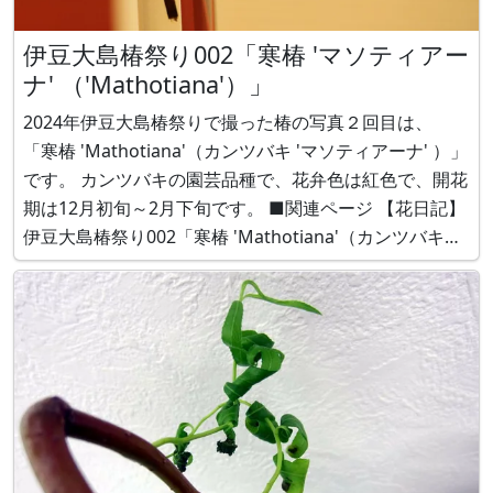
伊豆大島椿祭り002「寒椿 'マソティアー
ナ' （'Mathotiana'）」
2024年伊豆大島椿祭りで撮った椿の写真２回目は、
「寒椿 'Mathotiana'（カンツバキ 'マソティアーナ' ）」
です。 カンツバキの園芸品種で、花弁色は紅色で、開花
期は12月初旬～2月下旬です。 ■関連ページ 【花日記】
伊豆大島椿祭り002「寒椿 'Mathotiana'（カンツバキ
'マソティアーナ' ）」 かぎけん花図鑑 花日記2024年2月
8日(木) 【特集】 特集 寒椿品種