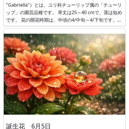
"Gabriella"）とは、ユリ科チューリップ属の「チューリ
ップ」の園芸品種です。 草丈は25～40 cmで、茎は短め
です。 花の開花時期は、中頃の4/中旬～4/下旬です。花
は、茎長に、一重の、ピンクで縁が淡いピンクの花を１
輪咲かせます。 チューリップ分類では、T（トライア
誕生花 6月5日