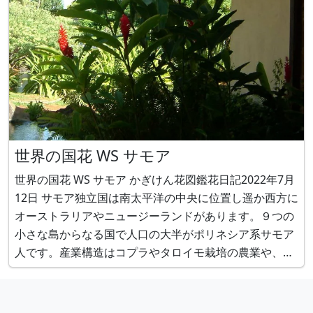
世界の国花 WS サモア
世界の国花 WS サモア かぎけん花図鑑花日記2022年7月
12日 サモア独立国は南太平洋の中央に位置し遥か西方に
オーストラリアやニュージーランドがあります。９つの
小さな島からなる国で人口の大半がポリネシア系サモア
人です。産業構造はコプラやタロイモ栽培の農業や、沿
岸漁業、米国やニュージーランドへの海外出稼ぎ労働者
からの送金で生活が成り立っています。公用語はサモア
語と英語で、宗教はキリスト教が大