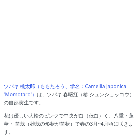
ツバキ 桃太郎（ももたろう、学名：Camellia Japonica
'Momotaro'）
は、ツバキ 春曙紅（椿 シュンショッコウ）
の自然実生です。
花は優しい大輪のピンクで中央が白（低白）く、八重・蓮
華・ 筒蕊（雄蕊の形状が筒状）で春の3月~4月頃に咲きま
す。