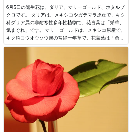
6月5日の誕生花は、ダリア、マリーゴールド、ホタルブ
クロです。 ダリアは、メキシコやガテマラ原産で、キク
科ダリア属の非耐寒性多年性植物で、花言葉は「栄華、
気まぐれ」です。 マリーゴールドは、メキシコ原産で、
キク科コウオウソウ属の常緑一年草で、花言葉は「勇
者、/いつもそばにいて」です。 ホタルブクロは、日本
原産で、キキョウ科ホタルブクロ属の耐寒性多年草、花
言葉は「正義、忠実」です。 ■かぎけん花