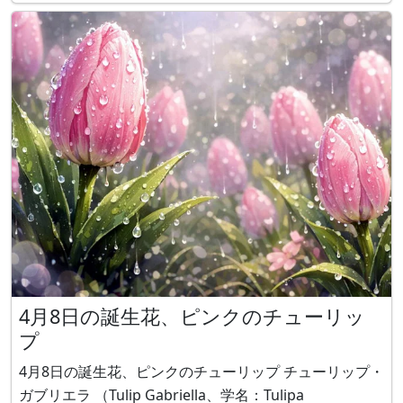
アヤメ科アヤメ属の多年草です。花言葉は「希望」で
す。 サキガケアヤメ サキガケアヤメ（魁文目、魁綾
目、学名： Iris unguic
4月8日の誕生花、ピンクのチューリッ
プ
4月8日の誕生花、ピンクのチューリップ チューリップ・
ガブリエラ （Tulip Gabriella、学名：Tulipa