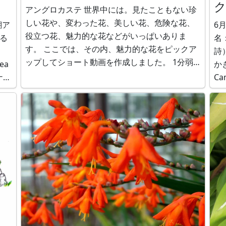
アングロカステ 世界中には。見たこともない珍
守
しい花や、変わった花、美しい花、危険な花、
瑚ア
6
役立つ花、魅力的な花などがいっぱいありま
る
名：
す。 ここでは、その内、魅力的な花をピックア
詩
ップしてショート動画を作成しました。 1分弱
ea
かぎけん ホ
ですので是非ご覧ください。この花を最初から
ナッ
Camp
ご存じの方は、植物博士級です。 アングロカス
物
く詩
テ（Anguloa cliftonii x licaste aromatica） ア
ルブク
ングロ
い