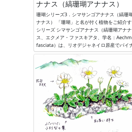
ナナス（縞珊瑚アナナス）
珊瑚シリーズ3．シマサンゴアナナス（縞珊
ナナス） 「珊瑚」と名が付く植物をご紹介す
シリーズ シマサンゴアナナス（縞珊瑚アナナ
ス、エクメア・ファスキアタ、学名：Aechm
fasciata）は、リオデジャネイロ原産でパイ
プル科サンゴアナナス属の常緑多年性着生植
です。和名は、サンゴアナナス属の代表品種
で、葉に縞があることに拠ります。 主に、白
横縞のある濃緑色の葉と、桃色の花苞を観賞