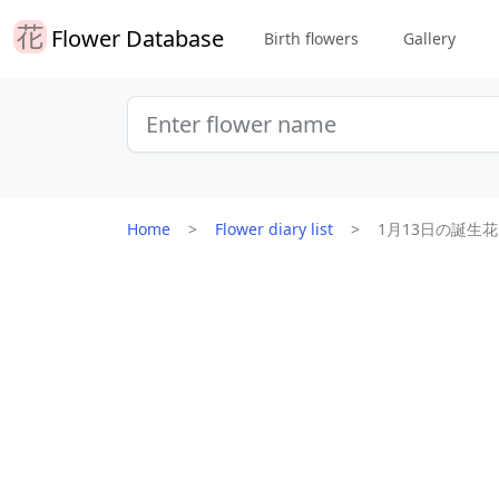
Flower Database
Birth flowers
Gallery
Home
Flower diary list
1月13日の誕生