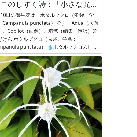
クロのしずく詩：「小さな光を
るように」by Aqua
月10日の誕生花は、ホタルブクロ（蛍袋、学
Campanula punctata）です。 Aqua（水滴
）、Copilot（画像）、瑞穂（編集・翻訳）@
タルブクロ（蛍袋、学名：
anula punctata） 💧ホタルブクロのしず
：「小さな光を守るように」 by Aqua ホタ
ロの中には、 小さな光が似合う。 あなた
の中の光も、 大きくな