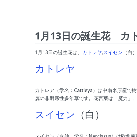
1月13日の誕生花 カ
1月13日の誕生花は、
カトレヤ
,
スイセン
（白）
カトレヤ
カトレア（学名：Cattleya）は中南米原産
属の非耐寒性多年草です。花言葉は「魔力」
スイセン
（白）
スイセン（水仙、学名：Narcissus）は欧