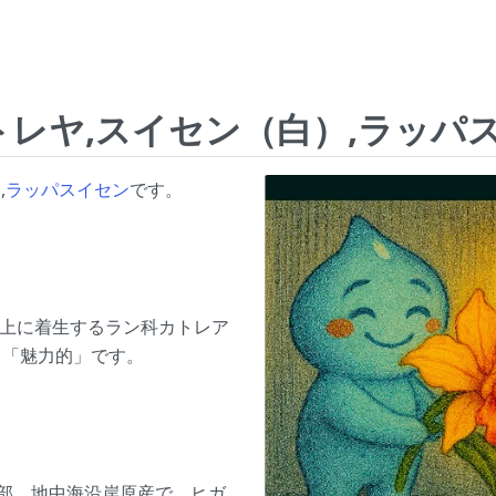
トレヤ,スイセン（白）,ラッパ
,
ラッパスイセン
です。
で樹上に着生するラン科カトレア
、「魅力的」です。
州南部、地中海沿岸原産で、ヒガ