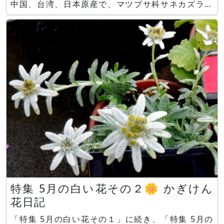
中国、台湾、日本原産で、マツブサ科サネカズラ属
の常緑蔓性本木です。 別名でビナンカズラ（美男
葛）、ビジンカズラ（美人葛）、ビンツケカズラ
（鬢付葛）とも呼ばれます。 関東～沖
特集 5月の白い花その２🌼 かぎけん
花日記
「特集 5月の白い花その１」に続き、「特集 5月の