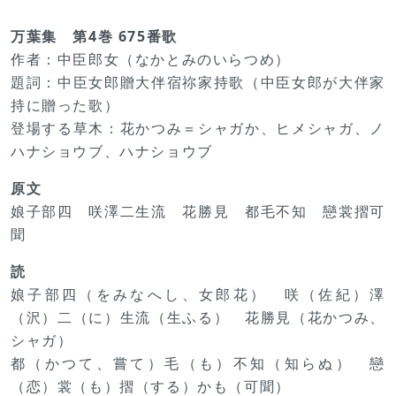
万葉集 第4巻 675番歌
作者：中臣郎女（なかとみのいらつめ）
題詞：中臣女郎贈大伴宿祢家持歌（中臣女郎が大伴家
持に贈った歌）
登場する草木：花かつみ＝シャガか、ヒメシャガ、ノ
ハナショウブ、ハナショウブ
原文
娘子部四 咲澤二生流 花勝見 都毛不知 戀裳摺可
聞
読
娘子部四（をみなへし、女郎花） 咲（佐紀）澤
（沢）二（に）生流（生ふる） 花勝見（花かつみ、
シャガ）
都（かつて、嘗て）毛（も）不知（知らぬ） 戀
（恋）裳（も）摺（する）かも（可聞）