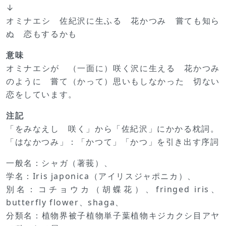
↓
オミナエシ 佐紀沢に生ふる 花かつみ 嘗ても知ら
ぬ 恋もするかも
意味
オミナエシが （一面に）咲く沢に生える 花かつみ
のように 嘗て（かって）思いもしなかった 切ない
恋をしています。
注記
「をみなえし 咲く」から「佐紀沢」にかかる枕詞。
「はなかつみ」：「かつて」「かつ」を引き出す序詞
一般名：シャガ（著莪）、
学名：Iris japonica（アイリスジャポニカ）、
別名：コチョウカ（胡蝶花）、fringed iris、
butterfly flower、shaga、
分類名：植物界被子植物単子葉植物キジカクシ目アヤ