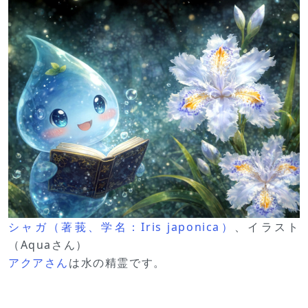
シャガ（著莪、学名：Iris japonica）
、イラスト
（Aquaさん）
アクアさん
は水の精霊です。