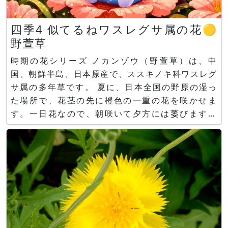
四季4 似てるねワスレグサ属の花🟡
野萱草
時期の花シリーズ ノカンゾウ（野萱草）は、中
国、朝鮮半島、日本原産で、ススキノキ科ワスレグ
サ属の多年草です。 夏に、日本全国の野原の湿っ
た場所で、花茎の先に橙色の一重の花を咲かせま
す。一日花なので、朝咲いて夕方には萎びます。
花は下部が筒状で、先端が6花被片に分かれて平開
します。葉は細長く弓なりに曲がります。 花や若
葉、芽は食用となり、全草及び蕾を乾したものは金
針菜という生薬になります。 ノ