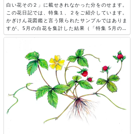
白い花その２」に載せきれなかった分をのせます。
この花日記では、特集１、２をご紹介しています。
かぎけん花図鑑と言う限られたサンプルではありま
すが、5月の白花を集計した結果（「特集 5月の白
い花その２」に詳しい）ですが、抜粋すると、ベス
ト３は、1位バラ科、2位キク科、3位キンポウゲ科
でした。咲いていた花の品種は以下に示します。
■１．咲