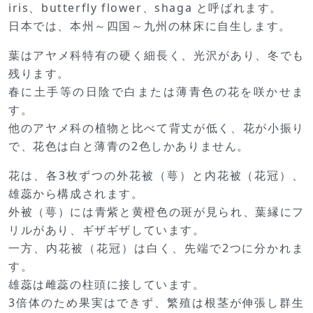
iris、butterfly flower、shaga と呼ばれます。
日本では、本州～四国～九州の林床に自生します。
葉はアヤメ科特有の硬く細長く、光沢があり、冬でも
残ります。
春に土手等の日陰で白または薄青色の花を咲かせま
す。
他のアヤメ科の植物と比べて背丈が低く、花が小振り
で、花色は白と薄青の2色しかありません。
花は、各3枚ずつの外花被（萼）と内花被（花冠）、
雄蕊から構成されます。
外被（萼）には青紫と黄橙色の斑が見られ、葉縁にフ
リルがあり、ギザギザしています。
一方、内花被（花冠）は白く、先端で2つに分かれま
す。
雄蕊は雌蕊の柱頭に接しています。
3倍体のため果実はできず、繁殖は根茎が伸張し群生