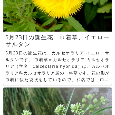
5月23日の誕生花 巾着草、イエロー
サルタン
5月23日の誕生花は、カルセオラリア,イエローサ
ルタンです。 巾着草＝カルセオラリア カルセオラ
リア（学名：Calceolaria hybrida）は、カルセオ
ラリア科カルセオラリア属の一年草です。花の形が
巾着に似た袋状をしているので、和名では「巾着
草」と呼ばれます。花言葉は「あなたを伴侶に」。
イエローサルタン イエローサルタン（Yellow
Sultan、学名：Amberboa mos