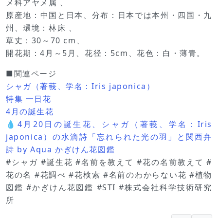
メ科アヤメ属 、
原産地：中国と日本、分布：日本では本州・四国・九
州、環境：林床 、
草丈：30～70 cm、
開花期：4月～5月、花径：5cm、花色：白・薄青。
■関連ページ
シャガ（著莪、学名：Iris japonica）
特集 一日花
4月の誕生花
💧4月20日の誕生花、シャガ（著莪、学名：Iris
japonica）の水滴詩「忘れられた光の羽」と関西弁
詩 by Aqua かぎけん花図鑑
#シャガ #誕生花 #名前を教えて #花の名前教えて #
花の名 #花調べ #花検索 #名前のわからない花 #植物
図鑑 #かぎけん花図鑑 #STI #株式会社科学技術研究
所