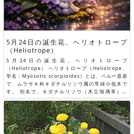
5月24日の誕生花、ヘリオトロープ
（Heliotrope）
5月24日の誕生花、ヘリオトロープ
（Heliotrope） ヘリオトロープ（Heliotrope、
学名：Myosotis scorpioides）とは、ペルー原産
で、ムラサキ科キダチルリソウ属の常緑小低木で
す。 別名で、キダチルリソウ（木立瑠璃草）、
Cherry-pie、 ヘリオトロープ（Heliotrope）、
コモンヘリオトロープ、コウスイボク（香水木）、
ニオイムラサキと呼ばれます。 ムラサキ