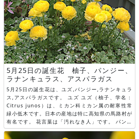
5月25日の誕生花 柚子、パンジー、
ラナンキュラス、アスパラガス
5月25日の誕生花は、ユズ,パンジー,ラナンキュラ
ス,アスパラガスです。 ユズ ユズ（柚子、学名：
Citrus junos）は、ミカン科ミカン属の耐寒性常
緑小低木です。日本の産地は特に高知県の馬路村が
有名です。 花言葉は「汚れなき人」です。 パンジ
ー パンジー（Pansy、学名：Viola ×
wittrockiana）は、スミレ科スミレ属の耐寒性一