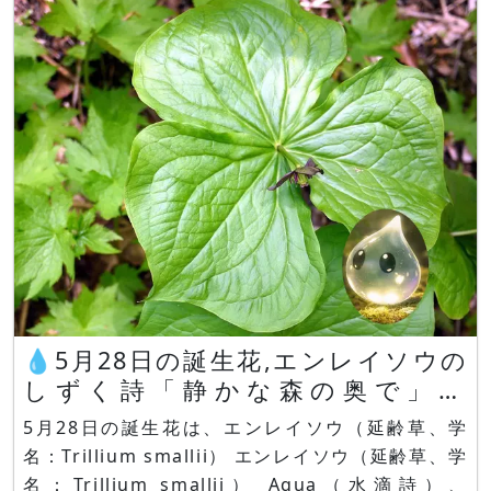
💧5月28日の誕生花,エンレイソウの
しずく詩「静かな森の奥で」by
Aqua
5月28日の誕生花は、エンレイソウ（延齢草、学
名：Trillium smallii） エンレイソウ（延齢草、学
名：Trillium smallii） Aqua（水滴詩）、