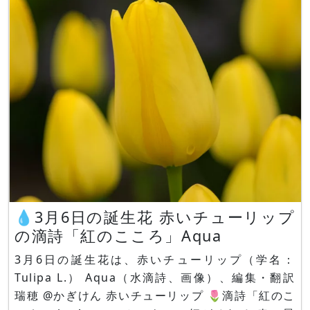
年草です。サンシキスミレ（三色菫）とも呼ばれ
💧3月6日の誕生花 赤いチューリップ
の滴詩「紅のこころ」Aqua
3月6日の誕生花は、赤いチューリップ（学名：
Tulipa L.） Aqua（水滴詩、画像）、編集・翻訳
瑞穂 @かぎけん 赤いチューリップ 🌷滴詩「紅のこ