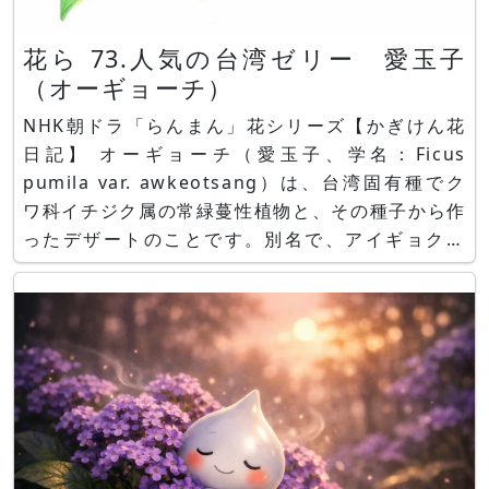
花ら 73.人気の台湾ゼリー 愛玉子
（オーギョーチ）
NHK朝ドラ「らんまん」花シリーズ【かぎけん花
日記】 オーギョーチ（愛玉子、学名：Ficus
pumila var. awkeotsang）は、台湾固有種でク
ワ科イチジク属の常緑蔓性植物と、その種子から作
ったデザートのことです。別名で、アイギョクシ
（愛玉子、ò-giô-chí、台湾語）や、アイギョク
シ、アイギョクシイタビ、カンテンイタビ、Ai-yu
Jelly（アイユィゼリー、愛玉ゼリー）とも