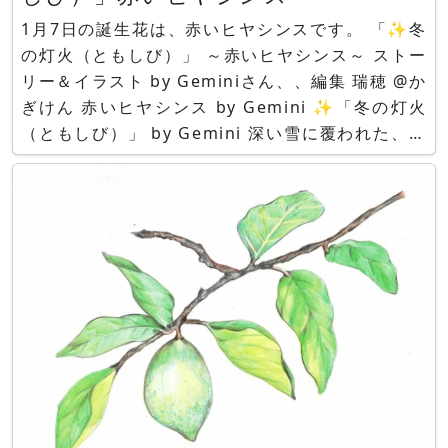
1月7日の誕生花は、赤いヒヤシンスです。 「✨冬
の灯火（ともしび）」 ～赤いヒヤシンス～ ストー
リー＆イラスト by Geminiさん、、編集 瑞穂 @か
ぎけん 赤いヒヤシンス by Gemini ✨「冬の灯火
（ともしび）」 by Gemini 深い雪に覆われた、静
寂な冬の庭。 そこは、すべてが白く、冷たく凍り
付いた世界だった。 けれど、凍てつく土の奥深く
で、ひとつの球根が熱い夢を