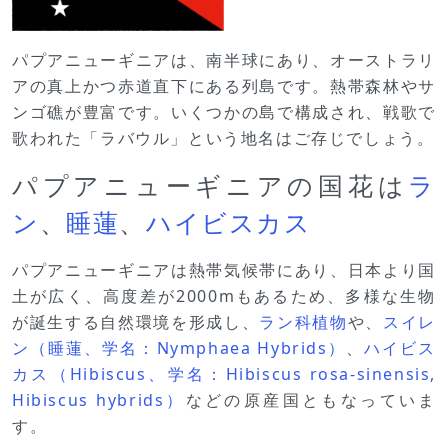
パプアニューギニアは、南半球にあり、オーストラリ
アの真上かつ赤道直下にある列島です。熱帯森林やサ
ンゴ礁が豊富です。いくつかの島で構成され、戦歌で
歌われた「ラバウル」という地名はご存じでしょう。
パプアニューギニアの国花は
ラ
ン
、
睡蓮
、
ハイビスカス
パプアニューギニアは熱帯気候帯にあり、日本より国
土が広く、高度差が2000mもあるため、多様な生物
が誕生する自然環境を形成し、
ラン科植物
や、
スイレ
ン（睡蓮、学名：Nymphaea Hybrids）
、
ハイビス
カス（Hibiscus、学名：Hibiscus rosa-sinensis,
Hibiscus hybrids）
などの原産国ともなっていま
す。