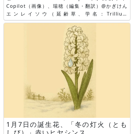
Copilot（画像）、瑞穂（編集・翻訳）@かぎけん
エンレイソウ（延齢草、学名：Trillium
smallii）、写真：Mizuho and イラスト：
Copilot 生身の人間だもの、時に辛いこともあるよ
ね。そんなと
1月7日の誕生花、「冬の灯火（とも
しび）」赤いヒヤシンス