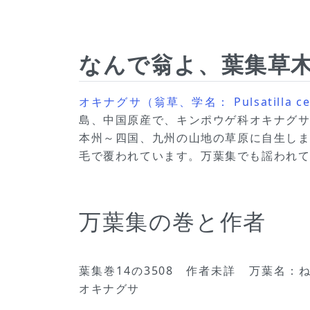
なんで翁よ、葉集草木
オキナグサ（翁草、学名： Pulsatilla ce
島、中国原産で、キンポウゲ科オキナグ
本州～四国、九州の山地の草原に自生し
毛で覆われています。万葉集でも謡われ
万葉集の巻と作者
葉集巻14の3508 作者未詳 万葉名：
オキナグサ