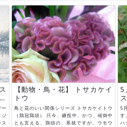
ス
【動物・鳥・花】 トサカケイ
仙
トウ
デー
鳥と花のいい関係シリーズ トサカケイトウ
5
クジ
（鶏冠鶏頭） 只今、継投中、かつ、傾倒中
す。 フロックス フロッ
とも言える、鶏頭の、系統ですが、ウモウ
ハ