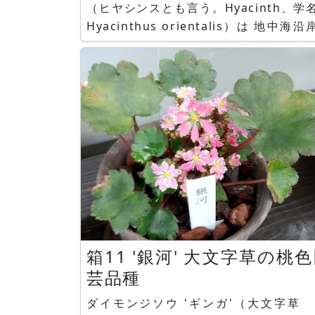
（ヒヤシンスとも言う。Hyacinth、学
Hyacinthus orientalis）は 地中海沿
産で、キジカクシ科ヒアシンスの耐寒
根植物です。花言葉は「控えめな愛
さ」です。 デージー（白） ヒナギク（雛
菊、学名：Bellis perennis）は、ヨー
箱11 '銀河' 大文字草の桃色園
芸品種
ダイモンジソウ 'ギンガ'（大文字草 '銀