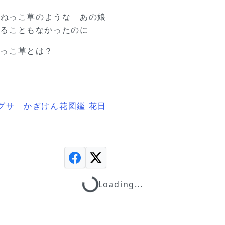
 ねっこ草のような あの娘
れることもなかったのに
ねっこ草とは？
グサ かぎけん花図鑑 花日
Loading...
Loading...