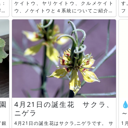
名：
ケイトウ、ヤリケイトウ、クルメケイト
す
岸原
ウ、ノケイトウと４系統についてご紹介し
フ
性球
てまいりました。その他にも、ヒモケイト
s
らし
ウやハケイトウ等のケイトウ属ではないけ
言
れども、名前にケイトウが付く花もご紹介
す。 フロックス・パニ
いたしました。でも、何故か、肝心な、ト
草
サカケイトウを忘れていました。元々、ケ
フ
イトウと言う花名は
4月21日の誕生花 サクラ、

ニゲラ
4月21日の誕生花はサクラ,ニゲラです。 サ
1