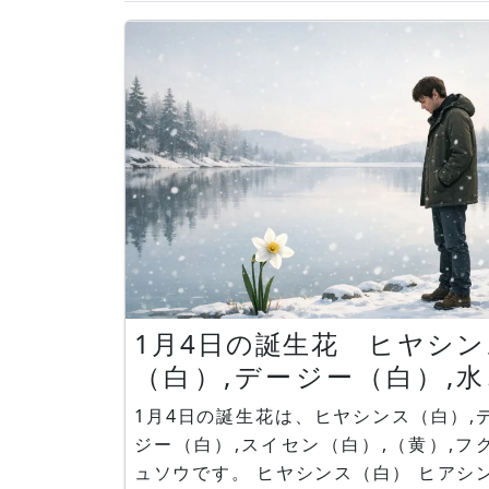
1月4日の誕生花 ヒヤシン
（白）,デージー（白）,水
（白）,（黄）,福寿草
1月4日の誕生花は、ヒヤシンス（白）,
ジー（白）,スイセン（白）,（黄）,フ
ュソウです。 ヒヤシンス（白） ヒアシンス