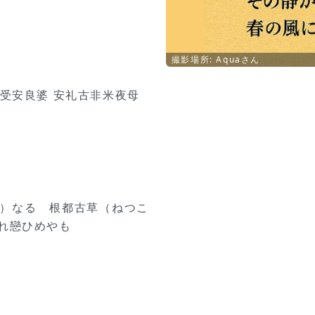
撮影場所: Aquaさん
見受安良婆 安礼古非米夜母
き）なる 根都古草（ねつこ
)れ戀ひめやも