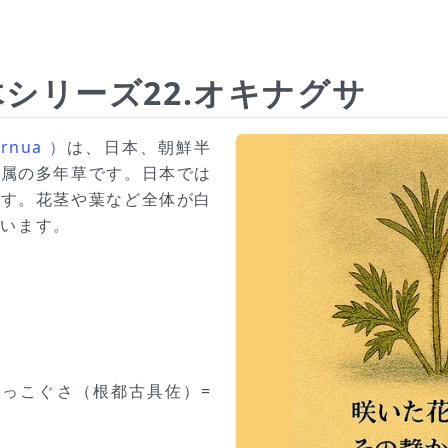
シリーズ22.オキナグサ
rnua ）
は、日本、朝鮮半
サ属の多年草です。日本では
ます。花茎や葉など全体が白
ています。
ねっこぐさ（根都古具佐）=