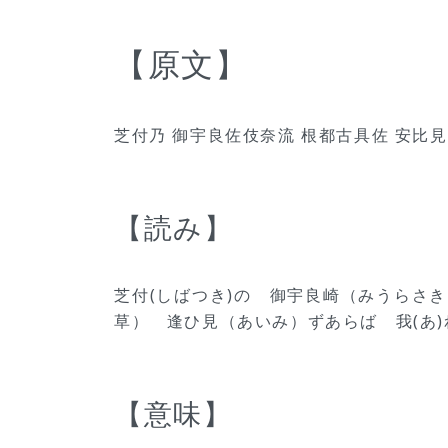
【原文】
芝付乃 御宇良佐伎奈流 根都古具佐 安比
【読み】
芝付(しばつき)の 御宇良崎（みうらさ
草） 逢ひ見（あいみ）ずあらば 我(あ
【意味】