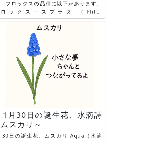
。 フロックスの品種に以下があります。
ロックス・スブラタ （Phlox
ubulate）は和名をシバザクラ（芝桜）と
います。花言葉は「合意」「一致」で
キュラータは和名を
夾竹桃（クサキョウチクトウ）や、宿根
ロックス、花魁草（オイランソウ）と
1月30日の誕生花、水滴詩
～ムスカリ～
月30日の誕生花、ムスカリ Aqua（水滴