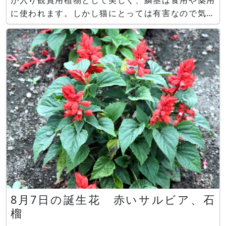
が入り観賞用植物として美しく、鱗茎は食用や薬用
に使われます。しかし猫にとっては有害なので気を
付ける必要があります。 和代さんの庭では今を盛
りに、花壇の主役として元気に咲いていました。
ブログ https://www.flower-db.com/ja/blo
8月7日の誕生花 赤いサルビア、石
榴