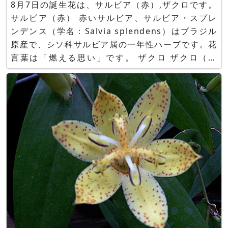
8月7日の誕生花は、サルビア（赤）,ザクロです。
サルビア（赤） 赤いサルビア、サルビア・スプレ
ンデンス（学名：Salvia splendens）はブラジル
原産で、シソ科サルビア属の一年性ハーブです。花
言葉は「燃える思い」です。 ザクロ ザクロ（石
榴、学名：Punica granatum）はイランやアフガ
ニスタン原産でザクロ科の耐寒性落葉小高木です。
花言葉は「円熟した優雅さ」です。 誕生花