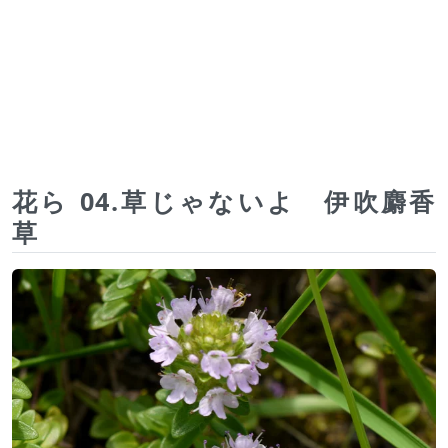
花ら 04.草じゃないよ 伊吹麝香
草