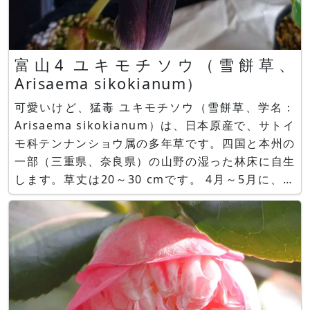
富山4 ユキモチソウ（雪餅草、
Arisaema sikokianum）
可愛いけど、猛毒 ユキモチソウ（雪餅草、学名：
Arisaema sikokianum）は、日本原産で、サトイ
モ科テンナンショウ属の多年草です。四国と本州の
一部（三重県、奈良県）の山野の湿った林床に自生
します。草丈は20～30 cmです。 4月～5月に、偽
茎に2枚の葉を付け中央から1本の花茎を伸ばしま
す。葉は鳥足状に付きます。仏炎苞は長さ8～12
cmで、紫褐色地に淡紫褐色と白のストライプが入
り