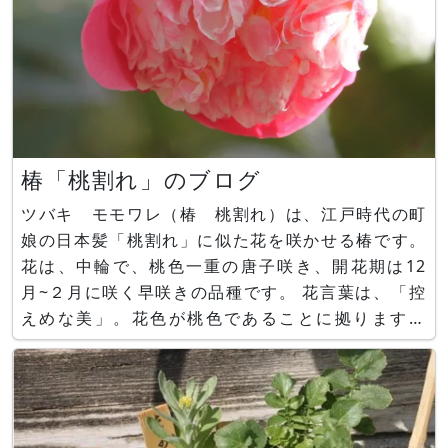
椿「桃割れ」のブログ
ツバキ モモワレ（椿 桃割れ）は、江戸時代の町
娘の日本髪「桃割れ」に似た花を咲かせる椿です。
花は、中輪で、桃色一重の唐子咲き、開花期は12
月~２月に咲く早咲きの品種です。 花言葉は、「控
えめな美」。花色が桃色であることに拠ります。
■ツバキ モモワレ（椿 桃割れ）
https://www.flower-db.com/ja/flower:2005