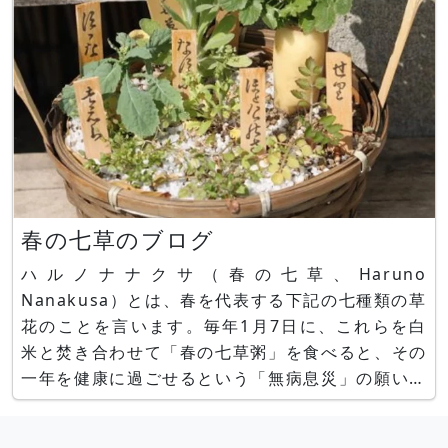
春の七草のブログ
ハルノナナクサ（春の七草、Haruno
Nanakusa）とは、春を代表する下記の七種類の草
花のことを言います。毎年1月7日に、これらを白
米と焚き合わせて「春の七草粥」を食べると、その
一年を健康に過ごせるという「無病息災」の願いが
込められています。 【春の七草】 ゴギョウ（ハハ
コグサのこと）、スズシロ（ダイコンのこと）、