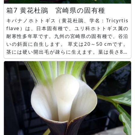
箱7 黄花杜鵑 宮崎県の固有種
キバナノホトトギス（黄花杜鵑、学名：Tricyrtis
flave）は、日本固有種で、ユリ科ホトトギス属の
耐寒性多年草です。九州の宮崎県の固有種で、谷沿
いの斜面に自生します。 草丈は20～50 cmです。
茎には硬い開出毛が疎らに生えます。葉は長さ8～
20cmの緑色披針形をしており互生して茎に付きま
す。9月～11月に、葉腋から褐色の毛が生えた2～
6cmの花柄を出し、1～2個の花を上向きに咲かせ
ます。