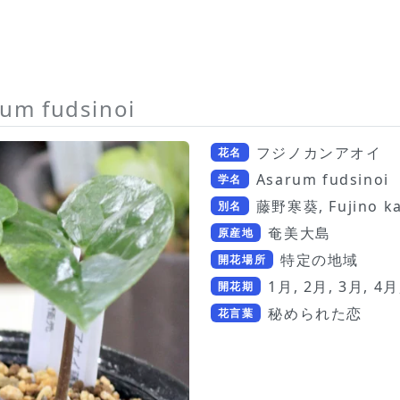
um fudsinoi
フジノカンアオイ
花名
Asarum fudsinoi
学名
藤野寒葵, Fujino ka
別名
奄美大島
原産地
特定の地域
開花場所
1月, 2月, 3月, 4月
開花期
秘められた恋
花言葉