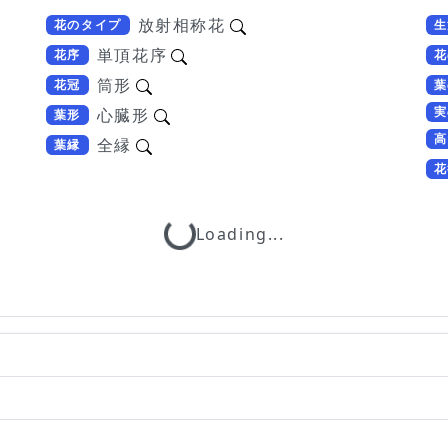
放射相称花
花のタイプ
生
単頂花序
花序
花
筒形
花冠
葉
実
心臓形
葉形
高
全縁
葉縁
花
Loading...
Loading...