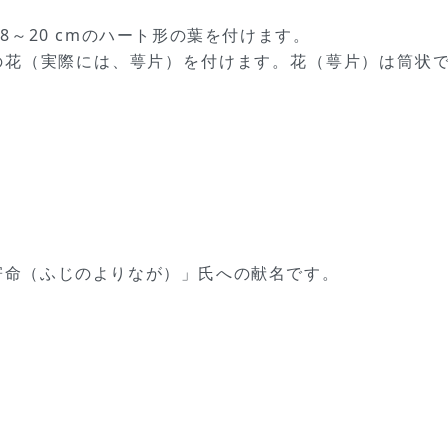
～20 cmのハート形の葉を付けます。
mの花（実際には、萼片）を付けます。花（萼片）は筒状
藤野寄命（ふじのよりなが）」氏への献名です。