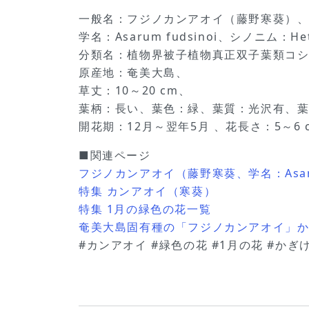
一般名：フジノカンアオイ（藤野寒葵）
学名：Asarum fudsinoi、シノニム：Heter
分類名：植物界被子植物真正双子葉類コ
原産地：奄美大島、
草丈：10～20 cm、
葉柄：長い、葉色：緑、葉質：光沢有、葉長
開花期：12月～翌年5月 、花長さ：5～6
■関連ページ
フジノカンアオイ（藤野寒葵、学名：Asarum
特集 カンアオイ（寒葵）
特集 1月の緑色の花一覧
奄美大島固有種の「フジノカンアオイ」かぎけ
#カンアオイ #緑色の花 #1月の花 #か