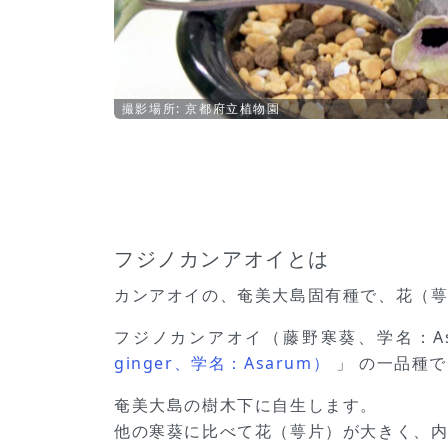
撮影場所: 京都府立植物園
フジノカンアオイとは
カンアオイの、奄美大島固有種で、花（
フジノカンアオイ（藤野寒葵、学名：Asa
ginger、学名：Asarum）
」 の一品種
奄美大島の樹木下に自生します。
他の寒葵に比べて花（萼片）が大きく、