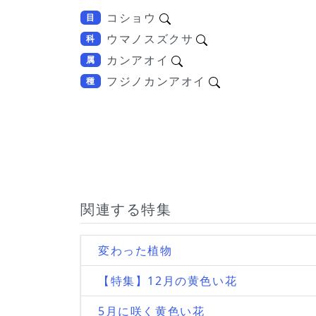
コショウ
目
ウマノスズクサ
科
カンアオイ
属
フジノカンアオイ
種
関連する特集
変わった植物
【特集】12月の黄色い花
5月に咲く黄色い花