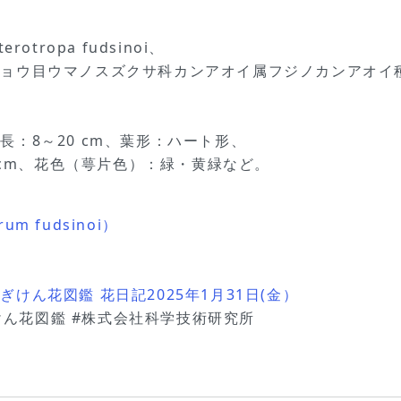
、
otropa fudsinoi、
ショウ目ウマノスズクサ科カンアオイ属フジノカンアオイ
：8～20 cm、葉形：ハート形、
 cm、花色（萼片色）：緑・黄緑など。
 fudsinoi）
ん花図鑑 花日記2025年1月31日(金）
ぎけん花図鑑 #株式会社科学技術研究所