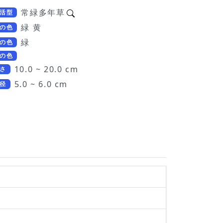
常緑多年草
活型
緑 黄
の色
緑
の色
の色
10.0 ~ 20.0 cm
さ
5.0 ~ 6.0 cm
径