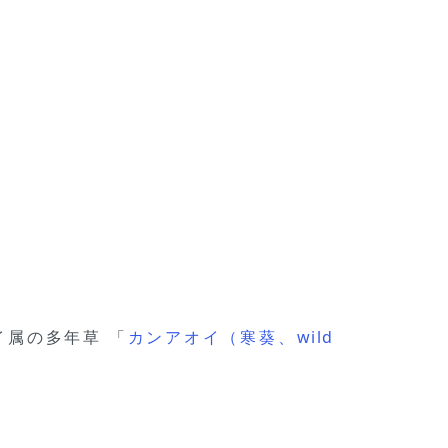
イ属の多年草 「
カンアオイ（寒葵、wild