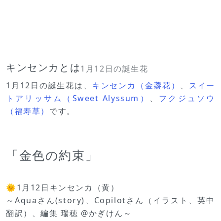
キンセンカとは
1月12日の誕生花
1月12日の誕生花は、
キンセンカ（金盞花）
、
スイー
トアリッサム（Sweet Alyssum）
、
フクジュソウ
（福寿草）
です。
「金色の約束」
🌞1月12日キンセンカ（黄）
～Aquaさん(story)、Copilotさん（イラスト、英中
翻訳）、編集 瑞穂 @かぎけん～