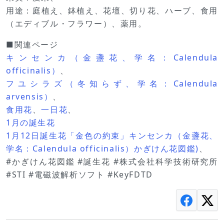
用途：庭植え、鉢植え、花壇、切り花、ハーブ、食用
（エディブル・フラワー）、薬用。
■関連ページ
キンセンカ（金盞花、学名：Calendula
officinalis）
、
フユシラズ（冬知らず、学名：Calendula
arvensis）
、
食用花
、
一日花
、
1月の誕生花
1月12日誕生花「金色の約束」キンセンカ（金盞花、
学名：Calendula officinalis）かぎけん花図鑑)
、
#かぎけん花図鑑 #誕生花 #株式会社科学技術研究所
#STI #電磁波解析ソフト #KeyFDTD