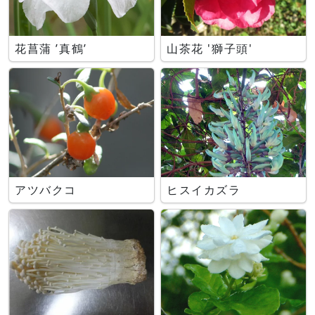
花菖蒲 ’真鶴’
山茶花 '獅子頭'
アツバクコ
ヒスイカズラ