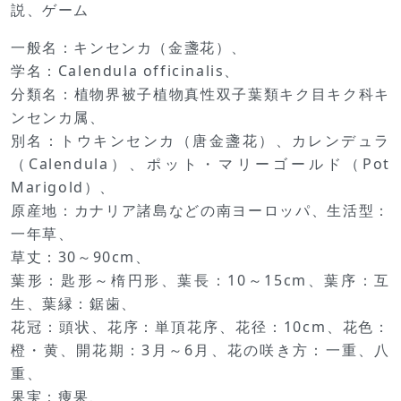
説、ゲーム
一般名：キンセンカ（金盞花）、
学名：Calendula officinalis、
分類名：植物界被子植物真性双子葉類キク目キク科キ
ンセンカ属、
別名：トウキンセンカ（唐金盞花）、カレンデュラ
（Calendula）、ポット・マリーゴールド（Pot
Marigold）、
原産地：カナリア諸島などの南ヨーロッパ、生活型：
一年草、
草丈：30～90cm、
葉形：匙形～楕円形、葉長：10～15cm、葉序：互
生、葉縁：鋸歯、
花冠：頭状、花序：単頂花序、花径：10cm、花色：
橙・黄、開花期：3月～6月、花の咲き方：一重、八
重、
果実：痩果、