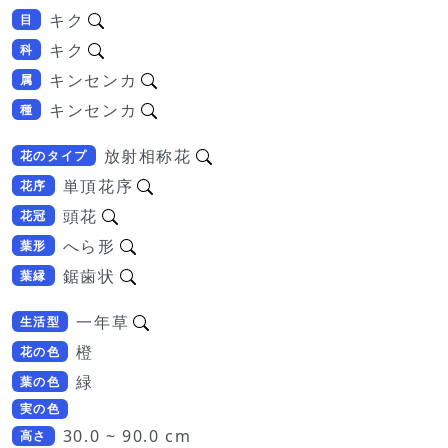
キク
目
キク
科
キンセンカ
属
キンセンカ
種
放射相称花
花のタイプ
単頂花序
花序
頭花
花冠
へら形
葉形
鋸歯状
葉縁
一年草
生活型
橙
花の色
緑
葉の色
実の色
30.0 ~ 90.0 cm
高さ