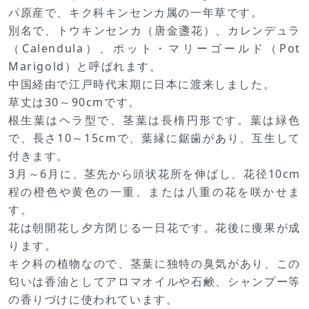
パ原産で、キク科キンセンカ属の一年草です。
別名で、トウキンセンカ（唐金盞花）、カレンデュラ
（Calendula）、ポット・マリーゴールド（Pot
Marigold）と呼ばれます。
中国経由で江戸時代末期に日本に渡来しました。
草丈は30～90cmです。
根生葉はヘラ型で、茎葉は長楕円形です。葉は緑色
で、長さ10～15cmで、葉縁に鋸歯があり、互生して
付きます。
3月～6月に、茎先から頭状花所を伸ばし、花径10cm
程の橙色や黄色の一重、または八重の花を咲かせま
す。
花は朝開花し夕方閉じる一日花です。花後に痩果が成
ります。
キク科の植物なので、茎葉に独特の臭気があり、この
匂いは香油としてアロマオイルや石鹸、シャンプー等
の香りづけに使われています。