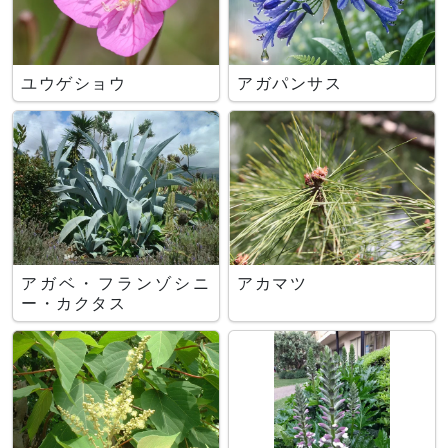
ユウゲショウ
アガパンサス
アガベ・フランゾシニ
アカマツ
ー・カクタス