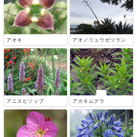
アオキ
アオノリュウゼツラン
アニスヒソップ
アカネムグラ