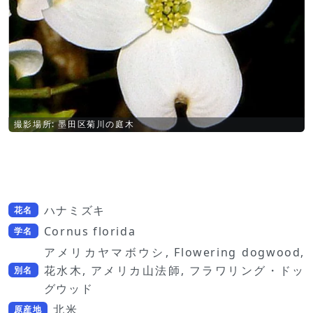
撮影場所: 墨田区菊川の庭木
ハナミズキ
花名
Cornus florida
学名
アメリカヤマボウシ, Flowering dogwood,
花水木, アメリカ山法師, フラワリング・ドッ
別名
グウッド
北米
原産地