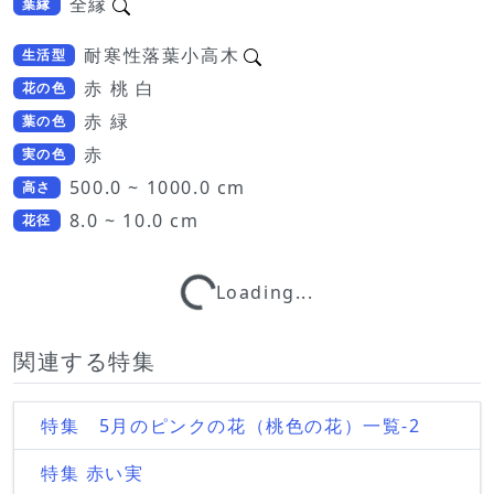
全縁
葉縁
耐寒性落葉小高木
生活型
赤 桃 白
花の色
赤 緑
葉の色
赤
実の色
500.0 ~ 1000.0 cm
高さ
8.0 ~ 10.0 cm
花径
Loading...
Loading...
関連する特集
特集 5月のピンクの花（桃色の花）一覧-2
特集 赤い実