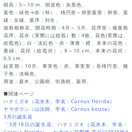
樹高：5～10 m、樹皮色：灰黒色、
葉色：緑色→赤（秋）、楕円形～卵形葉形：卵形、葉
縁：全縁、葉序：対生、
放射相称花、開花時期：4月～ 5月、花序形：複集散
花序、花弁（実際には総苞）数：4枚、花色(実際は、
総苞色)：白・淡紅色・赤・薄黄・橙、本来の花色：
黄緑、花径（総苞径）：8～10 cm、本来の花径：
0.5 cm、
結実期：10月、果実色：赤、果実形：長楕円形、種
子色：淡褐色、
用途：庭木、公園樹、街路樹、薬用。
■関連ページ
ハナミズキ（花水木、学名：Cornus florida）
ヤマボウシ（山法師、学名：Cornus kousa）
3月の誕生花
「3月18日の誕生花、ハナミズキ（花水木、学名：
Cornus florida）」かぎけん花図鑑 花日記2025年3