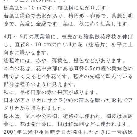
樹高は5～10 mです。枝は横に広がります。
若葉は緑色で光沢があり、楕円形～卵形で、葉脈は明
瞭で、葉縁は全縁です。葉は、秋に赤く紅葉します。
4月～ 5月の展葉前に、枝先から複集散花序枝を伸ば
し、直径8～10 cmの白い4弁花（総苞片）を平に上
向きに咲かせます。
総苞片には、赤や、薄黄色、橙色などがあります。
本当の花は、花中央部にある直径0.5cm程の黄緑色の
塊でよく見ると4弁花です。苞片の先端で凹んでいる
部分は種子のように見えます。
秋に、長楕円形の赤い果実が成ります。
日本がアメリカにサクラ(桜)の苗木を贈った返礼でア
メリカから贈られました。
樹木は、庭木や公園樹、街路樹に使われ、樹皮は頭痛
薬に、花は発汗薬に、根は解熱剤などに使われます。
2001年に米中枢同時テロが発生したときに一青窈氏