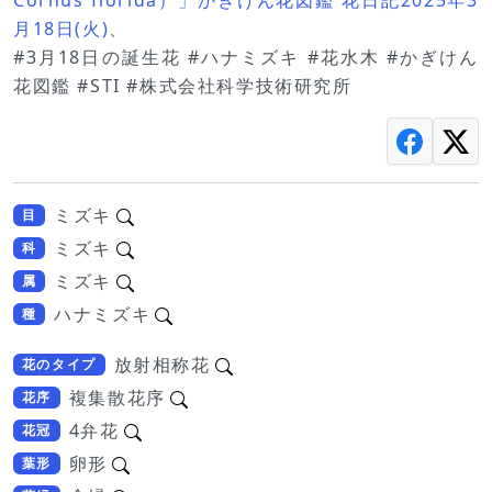
月18日(火)
、
#3月18日の誕生花 #ハナミズキ #花水木 #かぎけん
花図鑑 #STI #株式会社科学技術研究所
ミズキ
目
ミズキ
科
ミズキ
属
ハナミズキ
種
放射相称花
花のタイプ
複集散花序
花序
4弁花
花冠
卵形
葉形