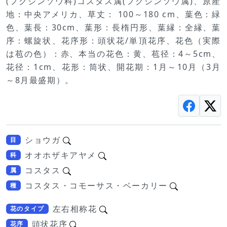
(フクジンソウ科)コスタス属(フクジンソウ属)、原産
地：中央アメリカ、草丈： 100～180 cm、葉色：緑
色、葉長：30cm、葉形：長楕円形、葉縁：全縁、葉
序：螺旋状、花序形：頭状花/単頂花序、花色（実際
は苞の色）：赤、本当の花色：黄、苞径：4～5cm、
花径：1cm、花形：筒状、開花期：1月～10月（3月
～8月最盛期）。
ショウガ
目
オオホザキアヤメ
科
コスタス
属
コスタス・コモーサス・ベーカリー
種
左右相称花
花のタイプ
頭状花序
花序