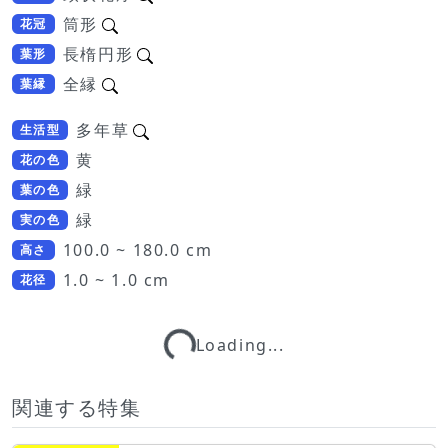
筒形
花冠
長楕円形
葉形
全縁
葉縁
多年草
生活型
黄
花の色
緑
葉の色
緑
実の色
100.0 ~ 180.0 cm
高さ
1.0 ~ 1.0 cm
花径
Loading...
Loading...
関連する特集