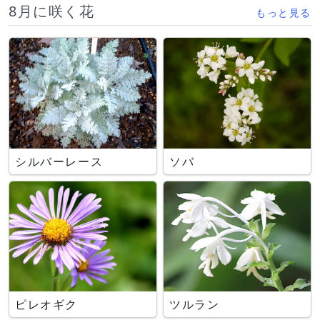
8月に咲く花
もっと見る
シルバーレース
ソバ
ピレオギク
ツルラン