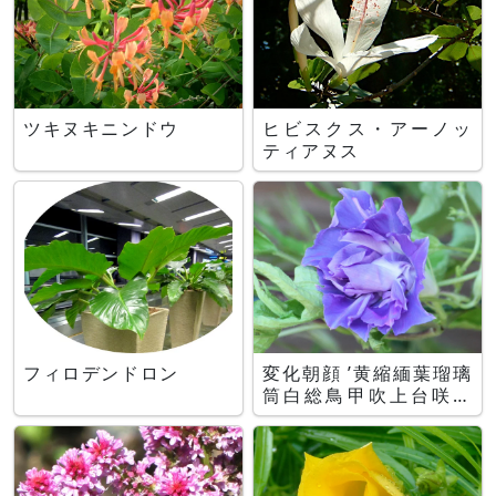
ツキヌキニンドウ
ヒビスクス・アーノッ
ティアヌス
フィロデンドロン
変化朝顔 ’黄縮緬葉瑠璃
筒白総鳥甲吹上台咲牡
丹’