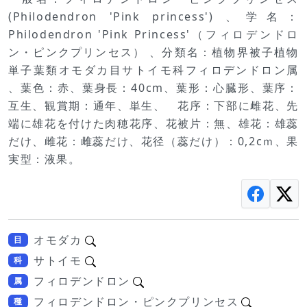
(Philodendron 'Pink princess') 、学名：
Philodendron 'Pink Princess'（フィロデンドロ
ン・ピンクプリンセス） 、分類名：植物界被子植物
単子葉類オモダカ目サトイモ科フィロデンドロン属
、葉色：赤、葉身長：40cm、葉形：心臓形、葉序：
互生、観賞期：通年、単生、 花序：下部に雌花、先
端に雄花を付けた肉穂花序、花被片：無、雄花：雄蕊
だけ、雌花：雌蕊だけ、花径（蕊だけ）：0,2cｍ、果
実型：液果。
オモダカ
目
サトイモ
科
フィロデンドロン
属
フィロデンドロン・ピンクプリンセス
種