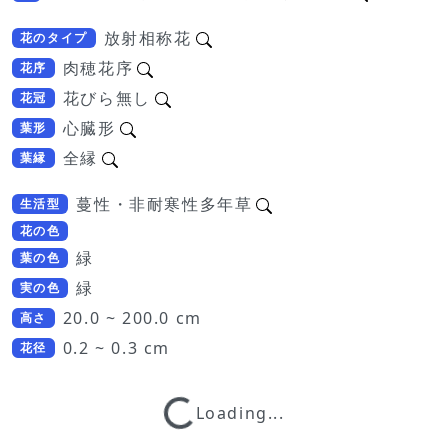
放射相称花
花のタイプ
肉穂花序
花序
花びら無し
花冠
心臓形
葉形
全縁
葉縁
蔓性・非耐寒性多年草
生活型
花の色
緑
葉の色
緑
実の色
20.0 ~ 200.0 cm
高さ
0.2 ~ 0.3 cm
花径
Loading...
Loading...