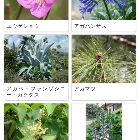
ユウゲショウ
アガパンサス
アガベ・フランゾシニ
アカマツ
ー・カクタス