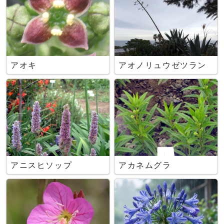
アオキ
アオノリュウゼツラン
アニスヒソップ
アカネムグラ