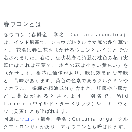
春ウコンとは
春ウコン（春鬱金、学名：Curcuma aromatica）
は、インド原産で、ショウガ科クルクマ属の多年草で
す。 花名は春に花を咲かせるウコンということで命
名されました。春に、穂状花序に綺麗な桃色の花（実
際にはこれは苞葉で、 本当の花は小さい黄色い）を
咲かせます。根茎に価値があり、味は刺激的な辛味
と、苦味があります。黄色の色素であるクルクミンや
ミネラル、 多種の精油成分が含まれ、肝臓や心臓な
どに薬効があるとされます。別名で、Wild
Turmeric（ワイルド・ターメリック）や、キョウオ
ウ（姜黄）とも呼ばれます。
同属に
ウコン
（鬱金、学名：Curcuma longa：クル
クマ・ロンガ）があり、アキウコンとも呼ばれます。