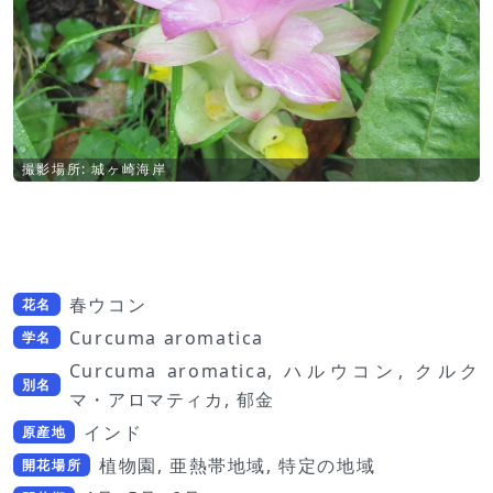
撮影場所: 城ヶ崎海岸
春ウコン
花名
Curcuma aromatica
学名
Curcuma aromatica, ハルウコン, クルク
別名
マ・アロマティカ, 郁金
インド
原産地
植物園, 亜熱帯地域, 特定の地域
開花場所