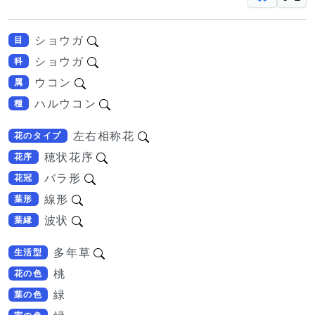
ショウガ
目
ショウガ
科
ウコン
属
ハルウコン
種
左右相称花
花のタイプ
穂状花序
花序
バラ形
花冠
線形
葉形
波状
葉縁
多年草
生活型
桃
花の色
緑
葉の色