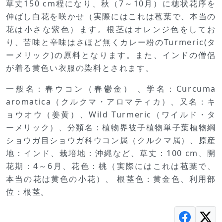
草丈150 cm程になり、秋（7～10月）に穂状花序を
伸ばし白花を咲かせ（実際にはこれは苞葉で、本当の
花は小さな紫色）ます。根茎はオレンジ色をしてお
り、苦味と辛味はさほど無くカレー粉のTurmeric(タ
ーメリック)の原料となります。また、インドの僧侶
が着る黄色い衣服の染料とされます。
一般名：春ウコン（春鬱金） 、学名：Curcuma
aromatica（クルクマ・アロマティカ）、又名：キ
ョウオウ（姜黄）、Wild Turmeric（ワイルド・タ
ーメリック）、分類名：植物界被子植物単子葉植物綱
ショウガ目ショウガ科ウコン属（クルクマ属）、原産
地：インド、栽培地：沖縄など、草丈：100 cm、開
花期：4～6月、花色：桃（実際にはこれは苞葉で、
本当の花は黄色の小花）、 根茎色：黄金色、利用部
位：根茎。