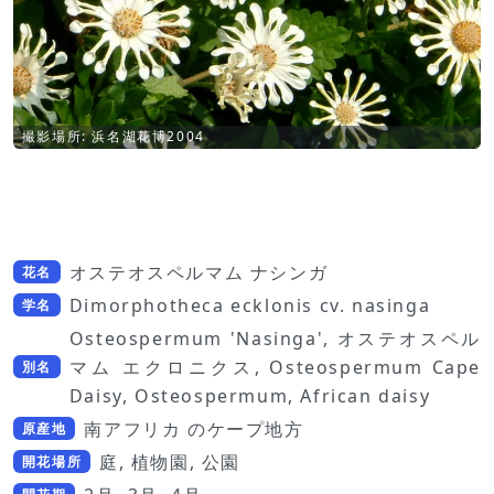
撮影場所: 浜名湖花博2004
オステオスペルマム ナシンガ
花名
Dimorphotheca ecklonis cv. nasinga
学名
Osteospermum 'Nasinga', オステオスペル
マム エクロニクス, Osteospermum Cape
別名
Daisy, Osteospermum, African daisy
南アフリカ のケープ地方
原産地
庭, 植物園, 公園
開花場所