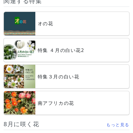
関連する特集
オの花
特集 ４月の白い花2
特集３月の白い花
南アフリカの花
8月に咲く花
もっと見る