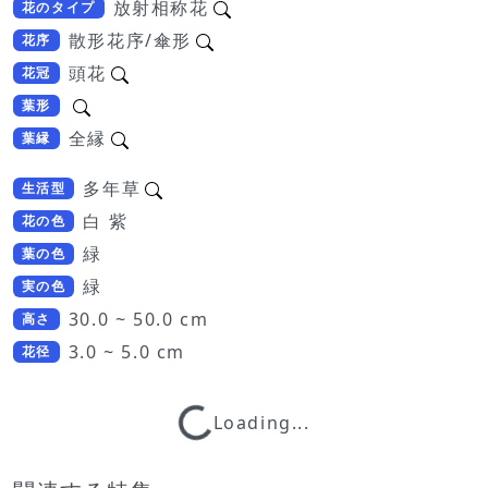
放射相称花
花のタイプ
散形花序/傘形
花序
頭花
花冠
葉形
全縁
葉縁
多年草
生活型
白 紫
花の色
緑
葉の色
緑
実の色
30.0 ~ 50.0 cm
高さ
3.0 ~ 5.0 cm
花径
Loading...
Loading...