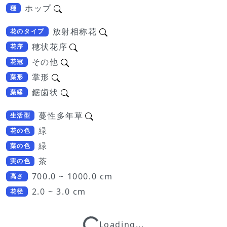
ホップ
種
放射相称花
花のタイプ
穂状花序
花序
その他
花冠
掌形
葉形
鋸歯状
葉縁
蔓性多年草
生活型
緑
花の色
緑
葉の色
茶
実の色
700.0 ~ 1000.0 cm
高さ
2.0 ~ 3.0 cm
Loading...
花径
Loading...