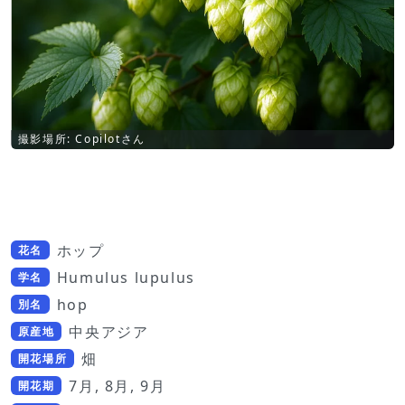
撮影場所: Copilotさん
ホップ
花名
Humulus lupulus
学名
hop
別名
中央アジア
原産地
畑
開花場所
7月, 8月, 9月
開花期