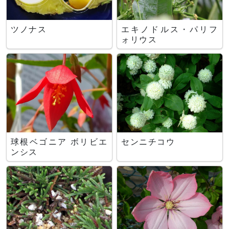
ツノナス
エキノドルス・パリフ
ォリウス
球根ベゴニア ボリビエ
センニチコウ
ンシス