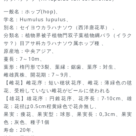
一般名：ホップ(hop)、
学名：Humulus lupulus、
別名：セイヨウカラハナソウ（西洋唐花草） 、
分類名：植物界被子植物門双子葉植物綱バラ（イラク
サ？）目アサ科カラハナソウ属ホップ種 、
原産地：中央アジア、
蔓長：7～10m、
葉形：楕円形で3裂、葉縁：鋸歯、葉序：対生、
雌雄異株、開花期：7～9月、
【雌花】雌花序：短い穂状花序、雌花：薄緑色の毬
花、受粉していない雌花がビールに使われる
【雄花】雄花序：円錐花序、花序長：7-10cm、雄
花：花径は0.5cm程黄緑色で花弁無し、
果実：痩花、果実型：球形、果実長：0,3cm、果実
色；灰色、種子1個
寿命：20年、