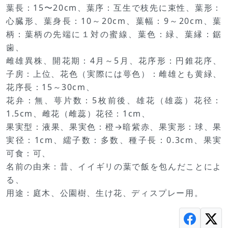
葉長：15〜20cm、葉序：互生で枝先に束性、葉形：
心臓形、葉身長：10～20cm、葉幅：9～20cm、葉
柄：葉柄の先端に１対の蜜線、葉色：緑、葉縁：鋸
歯、
雌雄異株、開花期：4月～5月、花序形：円錐花序、
子房：上位、花色（実際には萼色）：雌雄とも黄緑、
花序長：15～30cm、
花弁：無、萼片数：5枚前後、雄花（雄蕊）花径：
1.5cm、雌花（雌蕊）花径：1cm、
果実型：液果、果実色：橙→暗紫赤、果実形：球、果
実径：1cm、繻子数：多数、種子長：0.3cm、果実
可食：可、
名前の由来：昔、イイギリの葉で飯を包んだことによ
る、
用途：庭木、公園樹、生け花、ディスプレー用。