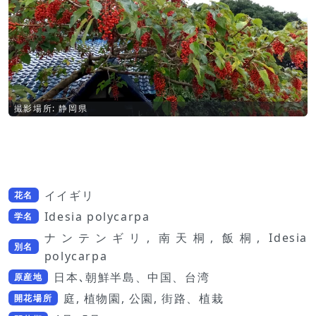
撮影場所: 静岡県
イイギリ
花名
Idesia polycarpa
学名
ナンテンギリ, 南天桐, 飯桐, Idesia
別名
polycarpa
日本､朝鮮半島、中国、台湾
原産地
庭, 植物園, 公園, 街路、植栽
開花場所