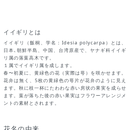
イイギリとは
イイギリ（飯桐、学名：Idesia polycarpa）とは、
日本､朝鮮半島、中国、台湾原産で、ヤナギ科イイギ
リ属の落葉高木です。
１属でイイギリ属を成します。
春〜初夏に、黄緑色の花（実際は萼）を咲かせます。
花弁は無く、5枚の黄緑色の萼片が花弁のように見え
ます。秋に枝一杯にたわわな赤い房状の果実を成らせ
ます。葉が落ちた後の赤い果実はフラワーアレンジメ
ントの素材とされます。
花名の由来