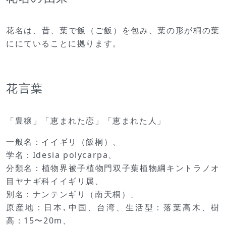
花名は、昔、葉で飯（ご飯）を包み、葉の形が桐の葉
ににていることに拠ります。
花言葉
「豊穣」「恵まれた恋」「恵まれた人」
一般名：イイギリ（飯桐）、
学名：Idesia polycarpa、
分類名：植物界被子植物門双子葉植物綱キントラノオ
目ヤナギ科イイギリ属、
別名：ナンテンギリ（南天桐）、
原産地：日本､中国、台湾、生活型：落葉高木、樹
高：15〜20m、