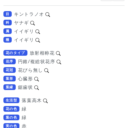
キントラノオ
目
ヤナギ
科
イイギリ
属
イイギリ
種
放射相称花
花のタイプ
円錐/複総状花序
花序
花びら無し
花冠
心臓形
葉形
鋸歯状
葉縁
落葉高木
生活型
緑
花の色
緑
葉の色
赤
実の色