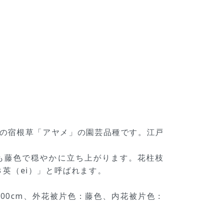
科アヤメ属の宿根草「アヤメ」の園芸品種です。江戸
nth）も藤色で穏やかに立ち上がります。花柱枝
３英（ei）」と呼ばれます。
草丈：100cm、外花被片色：藤色、内花被片色：