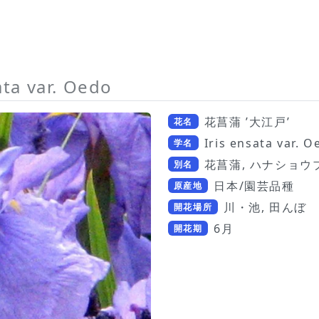
ata var. Oedo
花菖蒲 ’大江戸’
花名
Iris ensata var. O
学名
花菖蒲, ハナショウ
別名
日本/園芸品種
原産地
川・池, 田んぼ
開花場所
6月
開花期