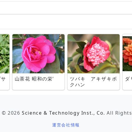
グサ
山茶花 昭和の栄'
ツバキ アキザキボ
ダ
クハン
t © 2026
Science & Technology Inst., Co.
All Right
運営会社情報