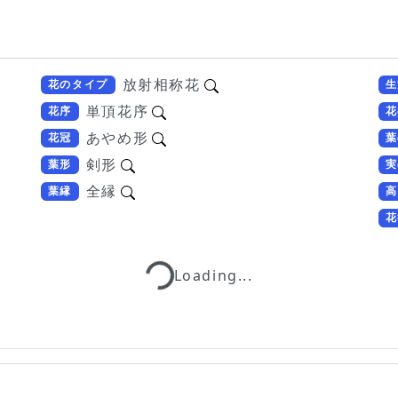
放射相称花
花のタイプ
生
単頂花序
花序
花
あやめ形
花冠
葉
剣形
葉形
実
全縁
葉縁
高
花
Loading...
Loading...