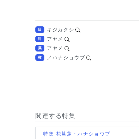
キジカクシ
目
アヤメ
科
アヤメ
属
ノハナショウブ
種
関連する特集
特集 花菖蒲・ハナショウブ