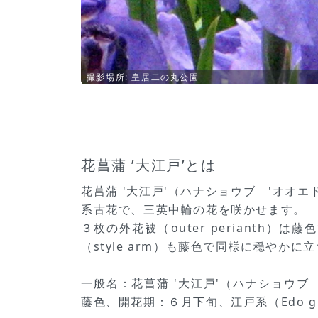
撮影場所: 皇居二の丸公園
花菖蒲 ’大江戸’とは
花菖蒲 '大江戸'（ハナショウブ 'オオエド'
系古花で、三英中輪の花を咲かせます。
３枚の外花被（outer perianth）
（style arm）も藤色で同様に穏や
一般名：花菖蒲 '大江戸'（ハナショウブ 'オ
藤色、開花期：６月下旬、江戸系（Edo gr