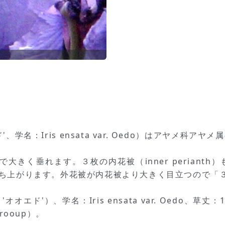
、学名：Iris ensata var. Oedo）はアヤメ
は藤色で大きく垂れます。３枚の内花被（inner peria
かに立ち上がります。外花被が内花被より大きく目立つので「
オエド'）、学名：Iris ensata var. Oedo、
ooup）。