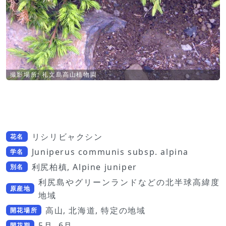
撮影場所: 礼文島高山植物園
リシリビャクシン
花名
Juniperus communis subsp. alpina
学名
利尻柏槙, Alpine juniper
別名
利尻島やグリーンランドなどの北半球高緯度
原産地
地域
高山, 北海道, 特定の地域
開花場所
5月, 6月
開花期