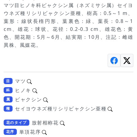
マツ目ヒノキ科ビャクシン属（ネズミサシ属）セイヨ
ウネズ種リシリビャクシン亜種、樹高：0.5～1 m、
葉形：線状長楕円形、葉裏色：緑、葉長：0.8～1
cm、雄花：球状、花径：0.2-0.3 cm、雄花色：黄
色、開花期：5月～6月、結実期：10月、注記：雌雄
異株、風媒花。
マツ
目
ヒノキ
科
ビャクシン
属
セイヨウネズ種リシリビャクシン亜種
種
放射相称花
花のタイプ
単頂花序
花序