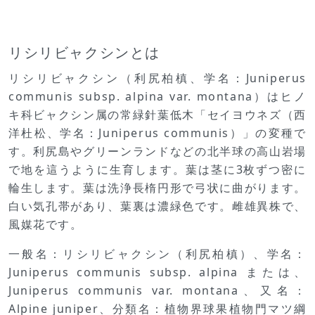
リシリビャクシンとは
リシリビャクシン（利尻柏槙、学名：Juniperus
communis subsp. alpina var. montana）はヒノ
キ科ビャクシン属の常緑針葉低木「セイヨウネズ（西
洋杜松、学名：Juniperus communis）」の変種で
す。利尻島やグリーンランドなどの北半球の高山岩場
で地を這うように生育します。葉は茎に3枚ずつ密に
輪生します。葉は洗浄長楕円形で弓状に曲がります。
白い気孔帯があり、葉裏は濃緑色です。雌雄異株で、
風媒花です。
一般名：リシリビャクシン（利尻柏槙）、学名：
Juniperus communis subsp. alpina または、
Juniperus communis var. montana、又名：
Alpine juniper、分類名：植物界球果植物門マツ綱