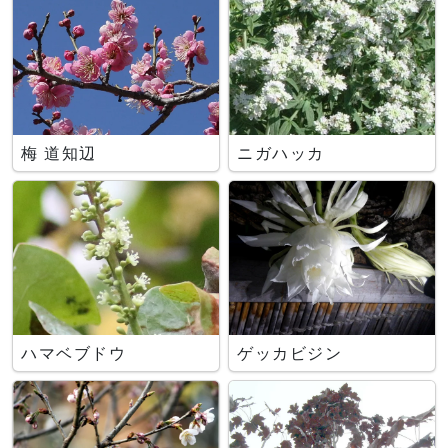
梅 道知辺
ニガハッカ
ハマベブドウ
ゲッカビジン