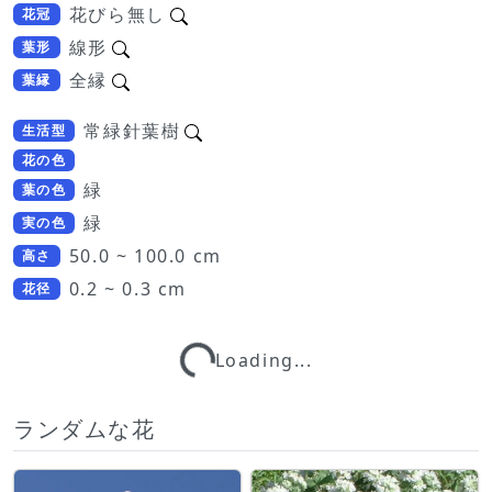
花びら無し
花冠
線形
葉形
全縁
葉縁
常緑針葉樹
生活型
花の色
緑
葉の色
緑
実の色
50.0 ~ 100.0 cm
高さ
0.2 ~ 0.3 cm
Loading...
花径
Loading...
ランダムな花