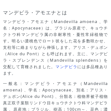
マンデビラ・アモエナとは
マンデビラ・アモエナ（Mandevilla amoena 、学
名：Apocynaceae）は、ブラジル原産で、キョウチ
クトウ科マンデビラ属の非耐寒性・蔓性常緑植物で
す。明るい濃桃色でロート状をした花を多数咲かせ、
支柱等に絡まりながら伸張します。アリス・デュポン
（Alice du Pont）とも呼ばれます。主に、マンデビ
ラ・スプレンデンス（Mandevilla splendens）を
交配して育種されました。
マンデビラ
には多品種あり
ます。
一般名：マンデビラ・アモエナ（Mandevilla
amoena) 、学名：Apocynaceae、別名：アリス・
デュポン(Alice du Pont) 、分類名：植物界被子植物
真正双子葉類リンドウ目キョウチクトウ科マンデビラ
属 、原産地：ブラジル、樹高：100cm～、花色：濃