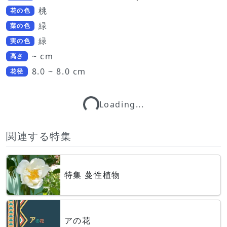
桃
花の色
緑
葉の色
緑
実の色
~ cm
高さ
8.0 ~ 8.0 cm
花径
Loading...
Loading...
関連する特集
特集 蔓性植物
アの花