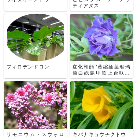
ティアヌス
フィロデンドロン
変化朝顔 ’黄縮緬葉瑠璃
筒白総鳥甲吹上台咲牡
丹’
リモニウム・スウォロ
キバナキョウチクトウ