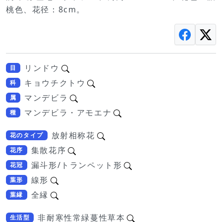
桃色、花径：8cm。
リンドウ
目
キョウチクトウ
科
マンデビラ
属
マンデビラ・アモエナ
種
放射相称花
花のタイプ
集散花序
花序
漏斗形/トランペット形
花冠
線形
葉形
全縁
葉縁
非耐寒性常緑蔓性草本
生活型