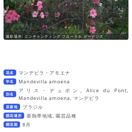
撮影場所: エンチャンティング フローラル ガーデンズ
マンデビラ・アモエナ
花名
Mandevilla amoena
学名
アリス・デュポン, Alice du Pont,
別名
Mandevilla amoena, マンデビラ
ブラジル
原産地
亜熱帯地域, 園芸品種
開花場所
8月
開花期