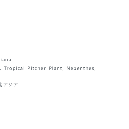
siana
pical Pitcher Plant, Nepenthes,
南アジア