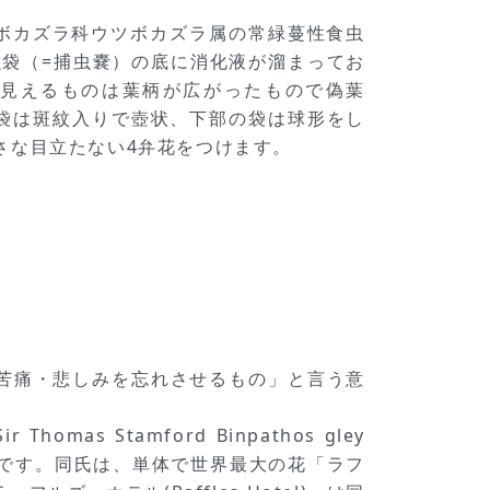
でウツボカズラ科ウツボカズラ属の常緑蔓性食虫
袋（=捕虫嚢）の底に消化液が溜まってお
見えるものは葉柄が広がったもので偽葉
部の袋は斑紋入りで壺状、下部の袋は球形をし
さな目立たない4弁花をつけます。
成語で「苦痛・悲しみを忘れさせるもの」と言う意
 Stamford Binpathos gley
の献名です。同氏は、単体で世界最大の花「ラフ