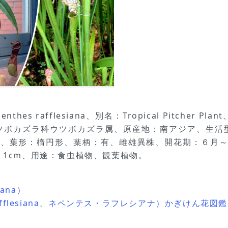
s rafflesiana、別名：Tropical Pitcher Pl
ツボカズラ科ウツボカズラ属、原産地：南アジア、生活
 cm、葉形：楕円形、葉柄：有、雌雄異株、開花期：６
さ：1cm、用途：食虫植物、観葉植物。
iana）
afflesiana、ネペンテス・ラフレシアナ）かぎけん花図鑑 