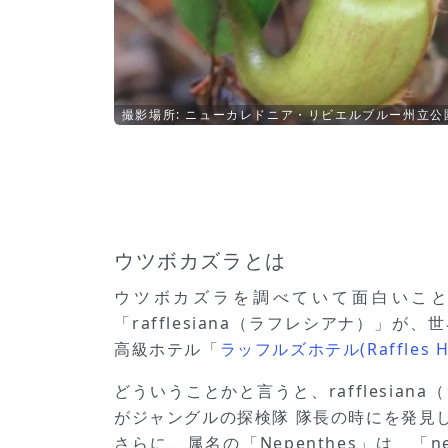
撮影場所: ニューカレドニア・リビエルブルー州立公
ウツボカズラとは
ウツボカズラを調べていて面白いことに気付
「rafflesiana（ラフレシアナ）」が
高級ホテル「
ラッフルズホテル(Raffles H
どういうことかと言うと、rafflesian
がジャングルの探検隊 隊長の時にを発見
さらに、属名の「Nepenthes」は、「