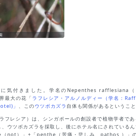
園
きました。学名のNepenthes rafflesi
、世界最大の花「
ラフレシア・アルノルディー（学名：Rafflesi
otel)」
、この
ウツボカズラ
自体も関係があるというこ
a（ラフレシア）は、シンガポールの創設者で植物学者である 
し、ウツボカズラを採取し、後にホテル名にされているん
ne（not）」+「penthe（苦痛・悲しみ、pathos