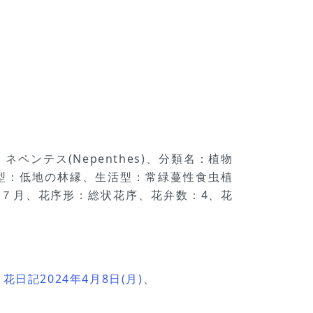
ant、ネペンテス(Nepenthes)、分類名：植物
型：低地の林縁、生活型：常緑蔓性食虫植
月～７月、花序形：総状花序、花弁数：4、花
花日記2024年4月8日(月)
、