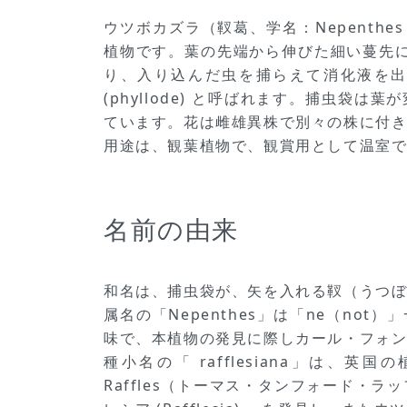
ウツボカズラ（靫葛、学名：Nepenthe
植物です。葉の先端から伸びた細い蔓先
り、入り込んだ虫を捕らえて消化液を
(phyllode) と呼ばれます。捕虫
ています。花は雌雄異株で別々の株に付き
用途は、観葉植物で、観賞用として温室
名前の由来
和名は、捕虫袋が、矢を入れる靫（うつぼ、
属名の「Nepenthes」は「ne（not
味で、本植物の発見に際しカール・フォ
種小名の「 rafflesiana」は、英国の
Raffles（トーマス・タンフォード・ラ