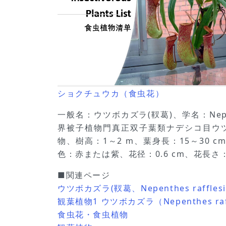
ショクチュウカ（食虫花）
一般名：ウツボカズラ(靫葛)、学名：Nepenthe
界被子植物門真正双子葉類ナデシコ目ウ
物、樹高：1～2 m、葉身長：15～30
色：赤または紫、花径：0.6 cm、花長
■関連ページ
ウツボカズラ(靫葛、Nepenthes raffles
観葉植物1 ウツボカズラ（Nepenthes r
食虫花・食虫植物