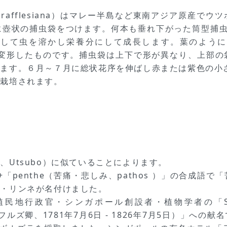
s rafflesiana）はマレー半島など東南アジア原産
に壺状の捕虫袋をつけます。何本も垂れ下がった筒型捕虫
出して虫を溶かし栄養分にして成長します。葉のように
袋は葉が変形したものです。捕虫袋は上下で形が異なり、上
ます。６月～７月に総状花序を伸ばし赤または紫色の小
で栽培されます。
Utsubo）に似ていることによります。
）」+「penthe（苦痛・悲しみ、pathos ）」の合
ン・リンネが名付けました。
植民地行政官・シンガポール創設者・植物学者の「Sir Thomas
ッフルズ卿、1781年7月6日 - 1826年7月5日）」へ