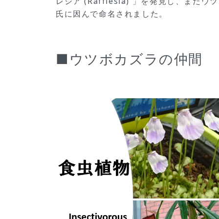
レシア (Rafflesia) 」を発見し、ま
氏に因んで命名されました。
■ウツボカズラの仲間