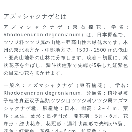
アズマシャクナゲとは
アズマシャクナゲ（東石楠花、学名:
Rhododendron degronianum）は、日本原産で、
ツツジ科ツツジ属の山地～亜高山性常緑低木です。本
州の東北地方か～中部地方で、1500～2500 mの低山
～亜高山地帯の山林に分布します。晩春～初夏に、総
状花序を伸ばし、漏斗状鐘形で先端が5裂した紅紫色
の目立つ花を咲かせます。
一般名：アズマシャクナゲ（東石楠花）、学名:
Rhododendron degronianum、分類名：植物界被
子植物真正双子葉類ツツジ目ツツジ科ツツジ属アズマ
シャクナゲ種、原産地：日本、樹高：2～4 ｍ、葉
序：互生、葉形：長楕円形、開花期：5月～6月、花
序形：総状花序、花冠形：漏斗状鐘形で先端が5裂、
花色：紅紫色、花径：4～6 cm、雄蕊数：５。