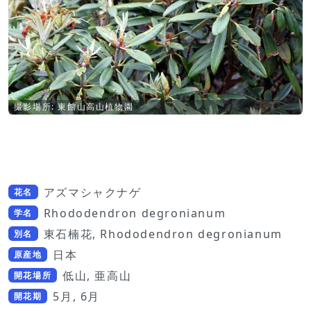
撮影場所: 東館山高山植物園
アズマシャクナゲ
花名
Rhododendron degronianum
学名
東石楠花, Rhododendron degronianum
別名
日本
原産地
低山, 亜高山
開花場所
5月, 6月
開花期