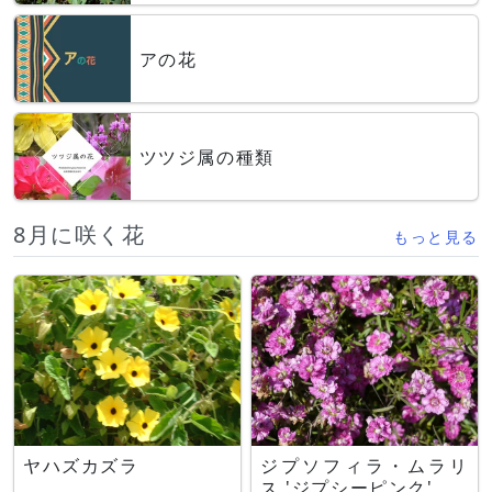
アの花
ツツジ属の種類
8月に咲く花
もっと見る
ヤハズカズラ
ジプソフィラ・ムラリ
ス 'ジプシーピンク'