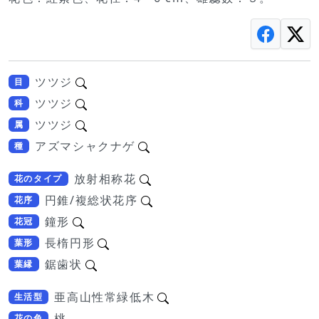
ツツジ
目
ツツジ
科
ツツジ
属
アズマシャクナゲ
種
放射相称花
花のタイプ
円錐/複総状花序
花序
鐘形
花冠
長楕円形
葉形
鋸歯状
葉縁
亜高山性常緑低木
生活型
桃
花の色