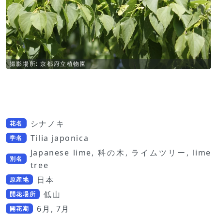
撮影場所: 京都府立植物園
シナノキ
花名
Tilia japonica
学名
Japanese lime, 科の木, ライムツリー, lime
別名
tree
日本
原産地
低山
開花場所
6月, 7月
開花期