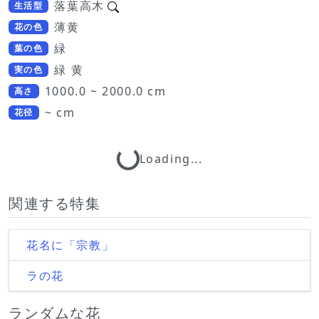
落葉高木
生活型
薄黄
花の色
緑
葉の色
緑 黄
実の色
1000.0 ~ 2000.0 cm
高さ
~ cm
花径
Loading...
Loading...
関連する特集
花名に「宗教」
ラの花
ランダムな花