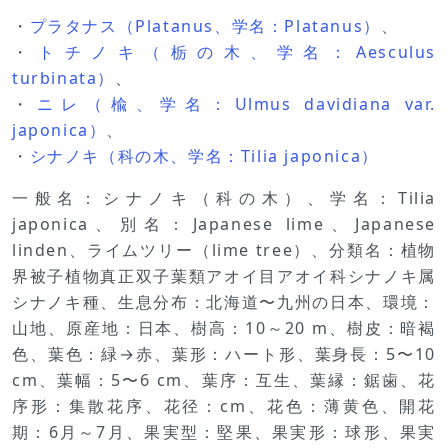
・
プラタナス（Platanus、学名：Platanus）
、
・
トチノキ（栃の木、学名：Aesculus
turbinata）
、
・
ニレ（楡、学名：Ulmus davidiana var.
japonica）
、
・
シナノキ（科の木、学名：Tilia japonica）
一般名：シナノキ（科の木）、学名：Tilia
japonica、別名：Japanese lime、Japanese
linden、ライムツリー（lime tree）、分類名：植物
界被子植物真正双子葉類アオイ目アオイ科シナノキ属
シナノキ種、生息分布：北海道〜九州の日本、環境：
山地、原産地：日本、樹高：10～20 m、樹皮：暗褐
色、葉色：緑→赤、葉形：ハート形、葉身長：5〜10
cm、葉幅：5〜6 cm、葉序：互生、葉縁：鋸歯、花
序形：集散花序、花径：cm、花色：薄黄色、開花
期：6月～7月、果実型：堅果、果実形：球形、果実