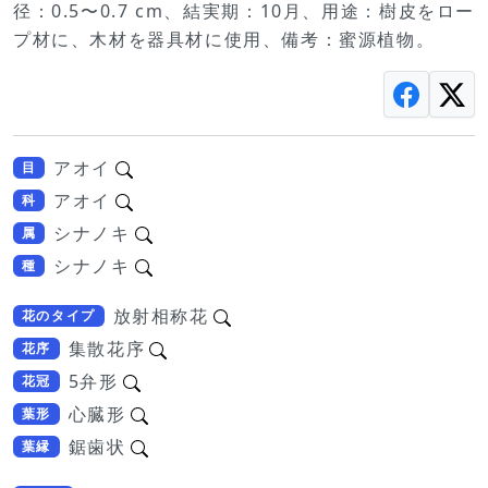
径：0.5〜0.7 cm、結実期：10月、用途：樹皮をロー
プ材に、木材を器具材に使用、備考：蜜源植物。
アオイ
目
アオイ
科
シナノキ
属
シナノキ
種
放射相称花
花のタイプ
集散花序
花序
5弁形
花冠
心臓形
葉形
鋸歯状
葉縁