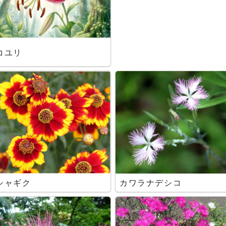
コユリ
シャギク
カワラナデシコ