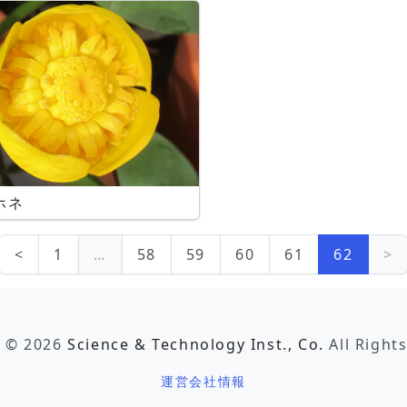
ホネ
<
1
…
58
59
60
61
62
>
t © 2026
Science & Technology Inst., Co.
All Right
運営会社情報