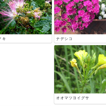
ノキ
ナデシコ
オオマツヨイグサ