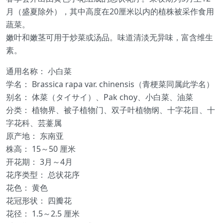
月（盛夏除外），其中高度在20厘米以内的植株被采作食用
蔬菜。
嫩叶和嫩茎可用于炒菜或汤品。味道清淡无异味，富含维生
素。
通用名称： 小白菜
学名： Brassica rapa var. chinensis（青梗菜同属此学名）
别名： 体菜（タイサイ）、Pak choy、小白菜、油菜
分类： 植物界、被子植物门、双子叶植物纲、十字花目、十
字花科、芸薹属
原产地： 东南亚
株高： 15～50 厘米
开花期： 3月～4月
花序类型： 总状花序
花色： 黄色
花冠形状： 四瓣花
花径： 1.5～2.5 厘米