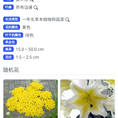
所有边缘
叶緣
一年生草本植物和蔬菜
生活类型
黄色
花的颜色
绿色
叶子的颜色
果皮色
15.0 ~ 50.0 cm
株高
1.5 ~ 2.5 cm
花径
随机花