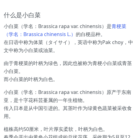
什么是小白菜
小白菜（学名：Brassica rapa var. chinensis）是
青梗菜
（学名：Brassica chinensis L.）
的白梗品种。
在日语中称为体菜（タイサイ），英语中称为Pak choy，中
文中称为小白菜或油菜。
由于青梗菜的叶柄为绿色，因此也被称为青梗小白菜或青茎
小白菜。
而小白菜的叶柄为白色。
小白菜（学名：Brassica rapa var. chinensis）原产于东南
亚，是十字花科芸薹属的一年生植物。
传入日本是从中国引进的。其茎叶作为绿黄色蔬菜被采收食
用。
植株高约50厘米，叶片厚实柔软，叶柄为白色。
春季会开出由黄色小花组成的总状花序。采收期为5月至12