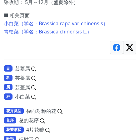
采收期： 5月～12月（盛夏除外）
■ 相关页面
小白菜（学名：Brassica rapa var. chinensis）
青梗菜（学名：Brassica chinensis L.）
芸薹属
目
芸薹属
科
芸薹属
属
小白菜
种
径向对称的花
花卉类型
总的花序
花序
4片花瓣
花瓣形状
披针形
叶形