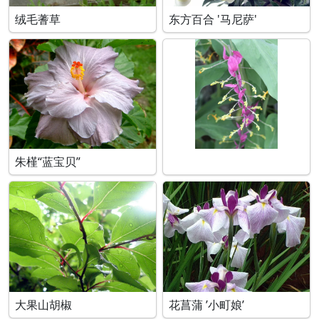
绒毛蓍草
东方百合 '马尼萨'
朱槿“蓝宝贝”
大果山胡椒
花菖蒲 ’小町娘’