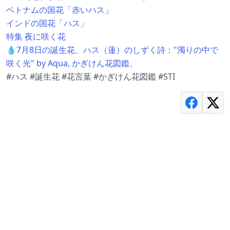
ベトナムの国花「赤いハス」
インドの国花「ハス」
特集 夜に咲く花
💧7月8日の誕生花、ハス（蓮）のしずく詩："濁りの中で
咲く光" by Aqua, かぎけん花図鑑
、
#ハス #誕生花 #花言葉 #かぎけん花図鑑 #STI