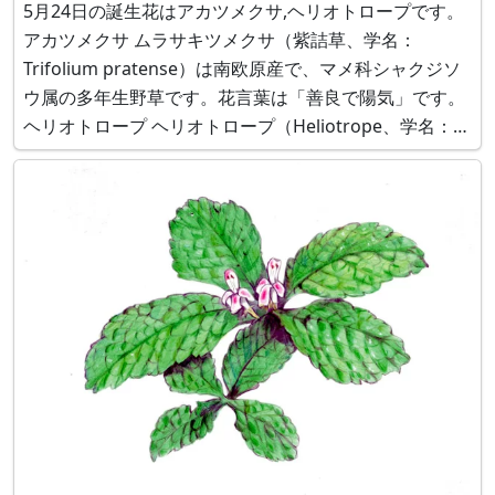
5月24日の誕生花はアカツメクサ,ヘリオトロープです。
アカツメクサ ムラサキツメクサ（紫詰草、学名：
Trifolium pratense）は南欧原産で、マメ科シャクジソ
ウ属の多年生野草です。花言葉は「善良で陽気」です。
ヘリオトロープ ヘリオトロープ（Heliotrope、学名：
Myosotis scorpioides）は、ペルー原産で、ムラサキ科
キダチルリソウ属の常緑小低木です。花言葉は「