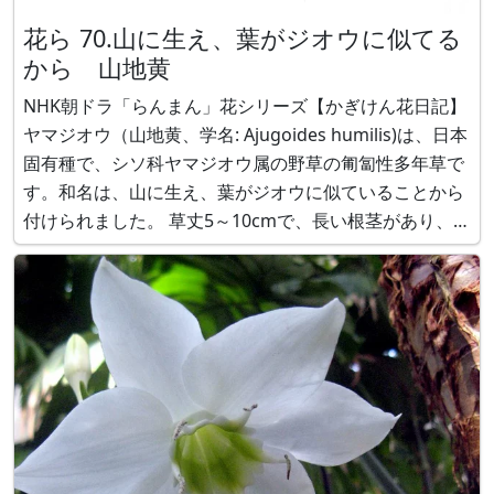
花ら 70.山に生え、葉がジオウに似てる
から 山地黄
NHK朝ドラ「らんまん」花シリーズ【かぎけん花日記】
ヤマジオウ（山地黄、学名: Ajugoides humilis)は、日本
固有種で、シソ科ヤマジオウ属の野草の匍匐性多年草で
す。和名は、山に生え、葉がジオウに似ていることから
付けられました。 草丈5～10cmで、長い根茎があり、匍
匐してっ地上がります。葉は上部に２～３対付きます。
葉は、短い葉柄の先に付き、緑色で葉長さ3～7cm、葉
幅2～5c