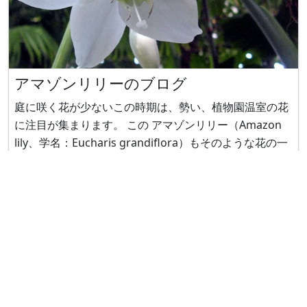
アマゾンリリーのブログ
庭に咲く花が少ないこの時期は、勢い、植物園温室の花
に注目が集まります。 この アマゾンリリー（Amazon
lily、学名：Eucharis grandiflora）もそのような花の一
つです。 花名から想像できるように、アマゾン川原産の
花です。大きな葉から花茎をすっくと伸ばし、白い清楚
な花を咲かせます。ヒガンバナ科ユーチャリス属の多年
草で、学名のユーチャリス・グランディフロラとも呼ば
れます。和名
Copyright © 2026
Science & Technology Inst., Co.
All Rights Reserved