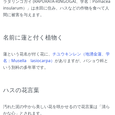
ラタリンゴガイ (RAPURATA-RINGOGAI、学名：Pomacea
insularum）」は水田に住み、ハスなどの作物を食べて人
間に被害を与えます。
名前に蓮と付く植物く
蓮という花名が付く花に、
チユウキンレン（地湧金蓮、学
名：Musella lasiocarpa）
がありますが、バショウ科と
いう別科の多年草です。
ハスの花言葉
汚れた泥の中から美しい花を咲かせるので花言葉は「清ら
かな心」とされます。