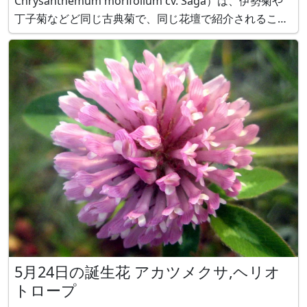
Chrysanthemum morifolium cv. Saga）は、伊勢菊や
丁子菊などど同じ古典菊で、同じ花壇で紹介されること
が多い菊です。 嵯峨菊の特徴は花びらがソフトモヒカン
の髪のように上に尖がることです。 この続きは、かぎけ
ん花図
5月24日の誕生花 アカツメクサ,ヘリオ
トロープ