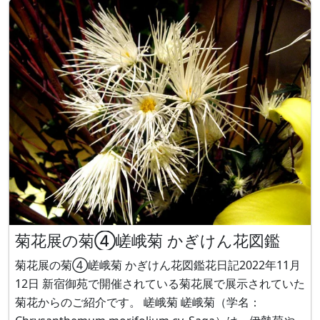
集まって咲くこと、 別科でショウマという生薬の原料と
なるサラシナショウマに花が似てい
菊花展の菊④嵯峨菊 かぎけん花図鑑
菊花展の菊④嵯峨菊 かぎけん花図鑑花日記2022年11月
12日 新宿御苑で開催されている菊花展で展示されていた
菊花からのご紹介です。 嵯峨菊 嵯峨菊（学名：