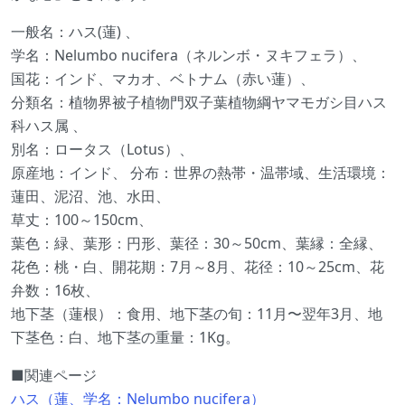
一般名：ハス(蓮) 、
学名：Nelumbo nucifera（ネルンボ・ヌキフェラ）、
国花：インド、マカオ、ベトナム（赤い蓮）、
分類名：植物界被子植物門双子葉植物綱ヤマモガシ目ハス
科ハス属 、
別名：ロータス（Lotus）、
原産地：インド、 分布：世界の熱帯・温帯域、生活環境：
蓮田、泥沼、池、水田、
草丈：100～150cm、
葉色：緑、葉形：円形、葉径：30～50cm、葉縁：全縁、
花色：桃・白、開花期：7月～8月、花径：10～25cm、花
弁数：16枚、
地下茎（蓮根）：食用、地下茎の旬：11月〜翌年3月、地
下茎色：白、地下茎の重量：1Kg。
■関連ページ
ハス（蓮、学名：Nelumbo nucifera）