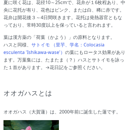
夏に咲く花は、花径10～25cmで、花弁が１6枚程あり、中
央に花托が有り、花色はピンク、または白、稀に赤です。
花弁は開花後３～4日間咲きます。花托は発熱器官ともな
っており、常時30度以上を保っていると言われます。
葉は漢方薬の「荷葉（かよう）」の原料となります。
ハスと同様、
サトイモ （里芋、学名：Colocasia
esculenta 'Ishikawa-wase'）
の葉にもロータス効果があり
ます。万葉集には、たまたま（？）ハスとサトイモを詠っ
た１首があります。→花日記をご参照ください。
オオガハスとは
オオガハス（大賀蓮）は、2000年前に誕生した蓮です。