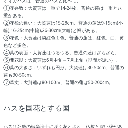
オオガハスは、普通のハスと比べて、
①花弁数：大賀蓮は一重で14-24枚、普通の蓮は一重と八
重がある。
②花径の違い：大賀蓮は15-28cm、普通の蓮は9-15cm(小
輪),16-25cm(中輪),26-30cm(大輪)と幅がある。
③花色：大賀蓮は淡紅色１色、普通の蓮は、紅色、白、黄
色など多色。
④葉の表面：大賀蓮はつるつる、普通の蓮はざらざら。
⑤開花期：大賀蓮は6月中旬～7月上旬（期間が短い）、
⑥葉の大きさ：いずれも円形。大賀蓮は30-50cm、普通の
蓮も30-50cm、
⑦草丈：大賀蓮は80-100ｍ、普通の蓮は50-200cm。
ハスを国花とする国
ハスは死後の極楽浄土に咲く花とされ、仏教と深い縁があ