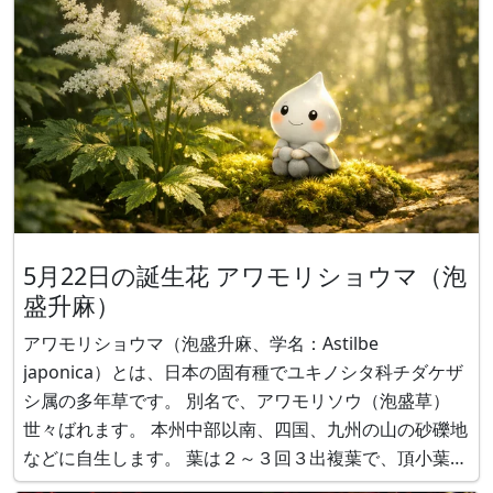
5月22日の誕生花 アワモリショウマ（泡
盛升麻）
アワモリショウマ（泡盛升麻、学名：Astilbe
japonica）とは、日本の固有種でユキノシタ科チダケザ
シ属の多年草です。 別名で、アワモリソウ（泡盛草）
世々ばれます。 本州中部以南、四国、九州の山の砂礫地
などに自生します。 葉は２～３回３出複葉で、頂小葉は
菱形をしています。 花名は、白い小花が泡のように多数